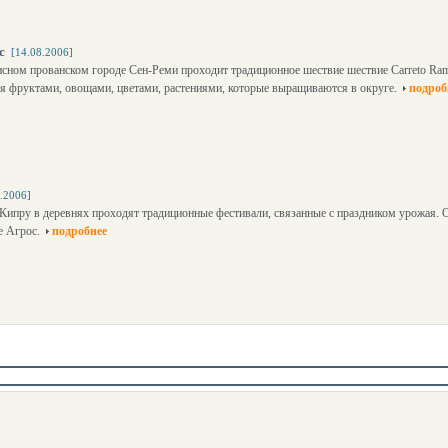
с
[14.08.2006]
исном прованском городе Сен-Реми проходит традиционное шествие шествие Carreto Ram
я фруктами, овощами, цветами, растениями, которые выращиваются в округе.
подроб
.2006]
 Кипру в деревнях проходят традиционные фестивали, связанные с праздником урожая. О
е Агрос.
подробнее