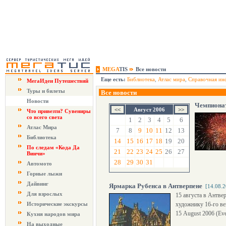
MEGA
TIS
Все новости
Еще есть:
Библиотека
,
Атлас мира
,
Справочная ин
МегаИдеи Путешествий
Туры и билеты
Все новости
Новости
Чемпионат
Август 2006
Что привезти? Сувениры
со всего света
1
2
3
4
5
6
Атлас Мира
7
8
9
10
11
12
13
Библиотека
14
15
16
17
18
19
20
По следам «Кода Да
21
22
23
24
25
26
27
Винчи»
28
29
30
31
Автомото
Горные лыжи
Дайвинг
Ярмарка Рубенса в Антверпене
[14.08.
Для взрослых
15 августа в Антве
Исторические экскурсы
художнику 16-го ве
15 August 2006 (Eve
Кухня народов мира
На выходные