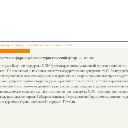
формация
,
Конкурс
,
Сувениры со всего света
,
Новый Год
роется информационный туристический центр
[30.09.2003]
4 года в Баку при поддержке ООН будет открыт информационный туристический центр,
аев. По его словам, с помощью эксперта государственного департамента США идет рабо
 предоставляем всю необходимую информацию, и в скором времени этот проект будет г
ые центры по туризму будут созданы в регионах страны, где существуют туристическ
ую базу будут заложены данные о культуре, истории, традициях, достопримечательност
тиницах, местах отдыха и т.д. Центр создается при поддержке ООН. Все мероприятия пр
 года президентом страны Гейдаром Алиевым Государственной программы развития тури
ии туризма в стране, сообщает Интерфакс. Travel.ru