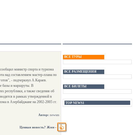
ВСЕ ТУРЫ
 сообщил министр спорта и туризма
ВСЕ РАЗМЕЩЕНИЯ
та над составлением мастер-плана по
отов", - подчеркнул А.Караев.
ие базы и маршруты. В
ВСЕ БИЛЕТЫ
ях республики, а также сведения об
оводятся в рамках утвержденной в
зма в Азербайджане на 2002-2005 гг.
TOP NEWS1
Автор:
newsm
Ценная новость? Жми
-