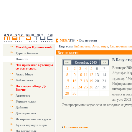
MEGA
TIS
Все новости
Еще есть:
Библиотека
,
Атлас мира
,
Справочная ин
МегаИдеи Путешествий
Все новости
Туры и билеты
Новости
В Баку отк
Сентябрь 2003
Что привезти? Сувениры
В январе 200
1
2
3
4
5
6
7
со всего света
Абульфаз Кар
Атлас Мира
8
9
10
11
12
13
14
туризму. "Мы
Библиотека
15
16
17
18
19
20
21
Информационн
По следам «Кода Да
22
23
24
25
26
27
28
информационн
Винчи»
29
30
отелях и гос
Автомото
августе 2002
Горные лыжи
Эта программа направлена на создание индустр
Дайвинг
Для взрослых
Исторические экскурсы
Кухня народов мира
Оставить отзыв
На выходные