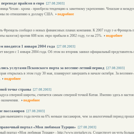
переводе прайсов в евро
[27.08.2003]
диница Чехии - крона - приобрела тенденцию к заметному укреплению. Чешские и межд
роны по отношению к доллару США.
подробнее
ль Френцель сообщил о новых финансовых планах компании. К 2007 году г-н Френцель 
ты налогов) против 608 млн. евро прибыли в 2002 году, т.е на 25%.
подробнее
м вводится 1 января 2004 года
[27.08.2003]
 введен с 1 января 2004 года. Об этом во вторник заявил официальный представитель
лись услугами Псковского порта за весенне-летний период
[27.08.2003]
рая открылась в этом году 30 мая, планируют завершить в начале октября. За весеннее
.
подробнее
рной точке страны
[27.08.2003]
адуса северной широты, считается самым северной точкой Китая. Именно здесь в настоя
о назначения.
подробнее
ше пассажиров
[27.08.2003]
ии нынешнего года почти на 6% меньше пассажиров, чем за аналогичный период прошл
справочный портал «Моя любимая Турция»
[27.08.2003]
ый портал «Моя любимая Турция» - http://www.myturkey.ru. Существует он чуть больше