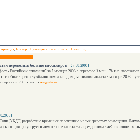
формация
,
Конкурс
,
Сувениры со всего света
,
Новый Год
стал перевозить больше пассажиров
[27.08.2003]
от - Российские авиалинии" за 7 месяцев 2003 г. перевезло 3 млн. 178 тыс. пассажиров,
 г., сообщает пресс-служба авиакомпании. Доходы авиакомпании за 7 месяцев 2003 г. ув
м периодом 2003 года.
подробнее
08.2003]
 Сочи (УКДТ) разработано временное положение о малых средствах размещения. Докуме
дарского края, регулирует взаимоотношения власти и предпринимателей, имеющих "малые