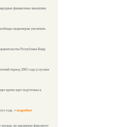
ународные финансовые аналитики
пообещал акционерам увеличить
 правительства Республики Кипр
-летний период 2003 года услугами
щее время идет подготовка к
ого года.
подробнее
 месяца, но ежедневно фиксирует