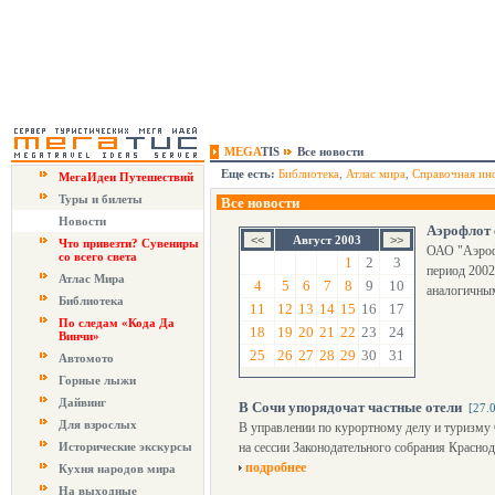
MEGA
TIS
Все новости
Еще есть:
Библиотека
,
Атлас мира
,
Справочная ин
МегаИдеи Путешествий
Туры и билеты
Все новости
Новости
Аэрофлот 
Август 2003
Что привезти? Сувениры
ОАО "Аэрофл
со всего света
1
2
3
период 2002
Атлас Мира
4
5
6
7
8
9
10
аналогичны
Библиотека
11
12
13
14
15
16
17
По следам «Кода Да
18
19
20
21
22
23
24
Винчи»
25
26
27
28
29
30
31
Автомото
Горные лыжи
Дайвинг
В Сочи упорядочат частные отели
[27.
Для взрослых
В управлении по курортному делу и туризму
Исторические экскурсы
на сессии Законодательного собрания Красно
подробнее
Кухня народов мира
На выходные