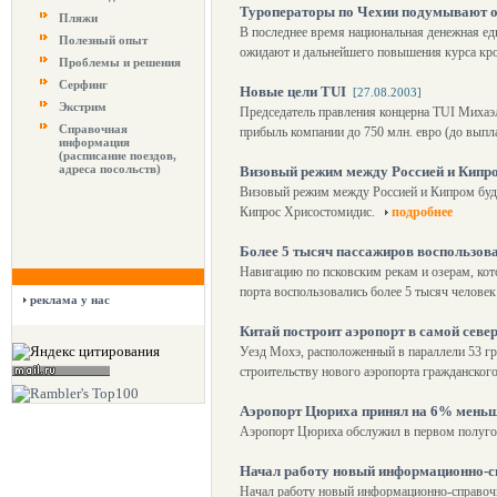
Туроператоры по Чехии подумывают о 
Пляжи
В последнее время национальная денежная е
Полезный опыт
ожидают и дальнейшего повышения курса к
Проблемы и решения
Серфинг
Новые цели TUI
[27.08.2003]
Экстрим
Председатель правления концерна TUI Михаэ
Справочная
прибыль компании до 750 млн. евро (до выпла
информация
(расписание поездов,
адреса посольств)
Визовый режим между Россией и Кипро
Визовый режим между Россией и Кипром будет
Кипрос Хрисостомидис.
подробнее
Более 5 тысяч пассажиров воспользова
Навигацию по псковским рекам и озерам, кото
порта воспользовались более 5 тысяч человек
реклама у нас
Китай построит аэропорт в самой севе
Уезд Мохэ, расположенный в параллели 53 гр
строительству нового аэропорта гражданског
Аэропорт Цюриха принял на 6% мень
Аэропорт Цюриха обслужил в первом полугод
Начал работу новый информационно-
Начал работу новый информационно-справочн