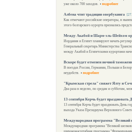
уже около 700 заходов.
подробнее
Албена чтит традиции овербукинга
[27
Как отмечают российские операторы, в ныне
этого болгарского курорта признались предста
Между Акабой и Шарм-эль-Шейхом ор
Иордания и Египет планируют начать регуля
Генеральный секретарь Министерства Транспо
между Акабой и Египетскими курортами начн
Вскоре будет отменен ночной таможен
В поездах России, Германии, Польши и Белор
неудобств.
подробнее
"Крымская стрела" свяжет Ялту и Соч
Два раза в неделю, по средам и субботам, ме
13 сентября Керчь будет праздновать 
13 сентября Керчь будет праздновать День го
выхода Указа Президиума Верховного Совета
Международная программа "Великий ш
Международная программа "Великий шелковый
широкомасштабная программа "Формирование