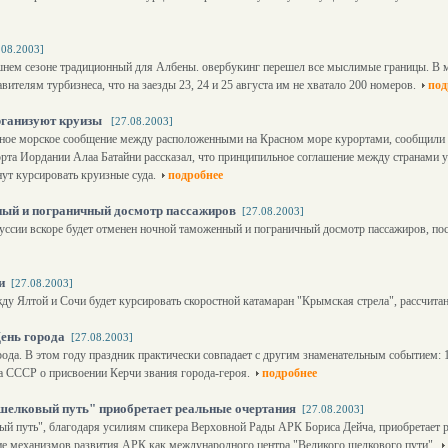
.08.2003]
шнем сезоне традиционный для Албены. овербукинг перешел все мыслимые границы. В
вителям турбизнеса, что на заезды 23, 24 и 25 августа им не хватало 200 номеров.
под
ганизуют круизы
[27.08.2003]
рное морское сообщение между расположенными на Красном море курортами, сообщили 
рта Иордании Алаа Батайни рассказал, что принципильное соглашение между странами 
ут курсировать круизные суда.
подробнее
ный и пограничный досмотр пассажиров
[27.08.2003]
уссии вскоре будет отменен ночной таможенный и пограничный досмотр пассажиров, по
и
[27.08.2003]
жду Ялтой и Сочи будет курсировать скоростной катамаран "Крымская стрела", рассчита
День города
[27.08.2003]
рода. В этом году праздник практически совпадает с другим знаменательным событием: 1
 СССР о присвоении Керчи звания города-героя.
подробнее
елковый путь" приобретает реальные очертания
[27.08.2003]
 путь", благодаря усилиям спикера Верховной Рады АРК Бориса Дейча, приобретает р
 механизмов развития АРК как международного центра "Великого шелкового пути".