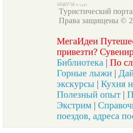
Туристический порт
Права защищены © 2
МегаИдеи Путеше
привезти? Сувенир
Библиотека
|
По сл
Горные лыжи
|
Да
экскурсы
|
Кухня н
Полезный опыт
|
П
Экстрим
|
Справоч
поездов, адреса по