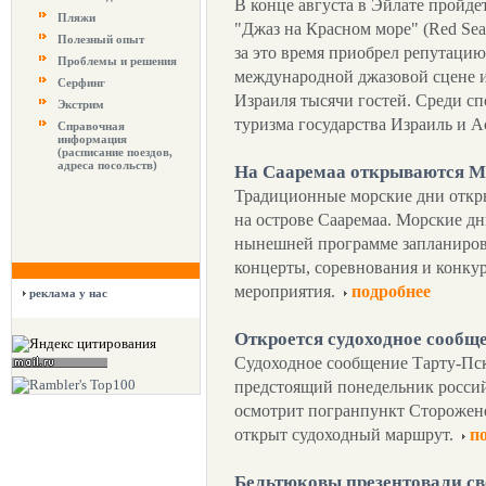
В конце августа в Эйлате пройд
Пляжи
"Джаз на Красном море" (Red Sea J
Полезный опыт
за это время приобрел репутаци
Проблемы и решения
международной джазовой сцене и
Серфинг
Израиля тысячи гостей. Среди с
Экстрим
туризма государства Израиль и 
Справочная
информация
(расписание поездов,
адреса посольств)
На Сааремаа открываются М
Традиционные морские дни откры
на острове Сааремаа. Морские дн
нынешней программе запланиров
концерты, соревнования и конку
мероприятия.
подробнее
реклама у нас
Откроется судоходное сообщ
Судоходное сообщение Тарту-Пск
предстоящий понедельник россий
осмотрит погранпункт Сторожене
открыт судоходный маршрут.
п
Бельтюковы презентовали с