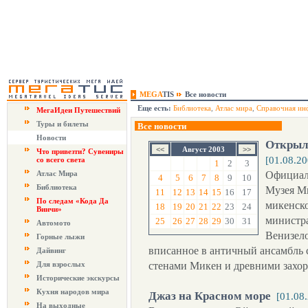
MEGA
TIS
Все новости
Еще есть:
Библиотека
,
Атлас мира
,
Справочная ин
МегаИдеи Путешествий
Туры и билеты
Все новости
Новости
Открыл
Август 2003
Что привезти? Сувениры
[01.08.20
со всего света
1
2
3
Атлас Мира
Официал
4
5
6
7
8
9
10
Библиотека
Музея М
11
12
13
14
15
16
17
По следам «Кода Да
микенско
18
19
20
21
22
23
24
Винчи»
министра
25
26
27
28
29
30
31
Автомото
Венизело
Горные лыжи
вписанное в античный ансамбль
Дайвинг
Для взрослых
стенами Микен и древними захо
Исторические экскурсы
Кухня народов мира
Джаз на Красном море
[01.08
На выходные