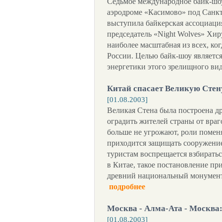
Седьмое международное байк-шоу 
аэродроме «Касимово» под Санкт
выступила байкерская ассоциаци
председатель «Night Wolves» Хиру
наиболее масштабная из всех, ко
России. Целью байк-шоу является
энергетики этого зрелищного вид
Китай спасает Великую Стен
[01.08.2003]
Великая Стена была построена д
оградить жителей страны от враг
больше не угрожают, роли помен
приходится защищать сооружение
туристам воспрещается взбирать
в Китае, такое постановление пр
древний национальный монумент
подробнее
Москва - Алма-Ата - Москва:
[01.08.2003]