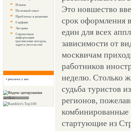
Пляжи
Это новшество вв
Полезный опыт
Проблемы и решения
срок оформления 
Серфинг
Экстрим
един для всех апп
Справочная
информация
зависимости от вид
(расписание поездов,
адреса посольств)
москвичам приходи
работников иност
неделю. Столько ж
реклама у нас
судьба туристов и
регионов, пожелав
комбинированные 
стартующие из Ст