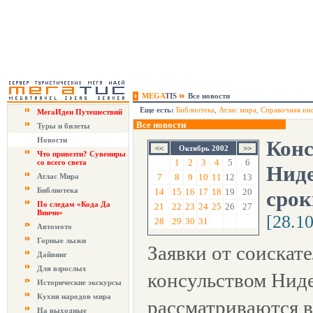
MEGA
TIS
Все новости
Еще есть:
Библиотека
,
Атлас мира
,
Справочная ин
МегаИдеи Путешествий
Все новости
Туры и билеты
Новости
Конс
Октябрь 2002
Что привезти? Сувениры
1
2
3
4
5
6
со всего света
Ниде
Атлас Мира
7
8
9
10
11
12
13
Библиотека
14
15
16
17
18
19
20
срок
По следам «Кода Да
21
22
23
24
25
26
27
Винчи»
[28.1
28
29
30
31
Автомото
Горные лыжи
Заявки от соискат
Дайвинг
Для взрослых
консульством Нид
Исторические экскурсы
Кухня народов мира
рассматриваются в
На выходные