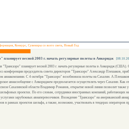
формация
,
Конкурс
,
Сувениры со всего света
,
Новый Год
" планирует весной 2003 г. начать регулярные полеты в Анкоридж
[08.10.2
 "Трансаэро" планирует весной 2003 г. начать регулярные полеты в Анкоридж (США). 
есс-конференции председатель совета директоров "Трансаэро" Александр Плешаков, пр
м авиакомпании. С 4 октября "Трансаэро" возобновила полеты на Сахалин. А.Плешаков
рское авиасообщение с Анкориджем предполагается осуществлять через Сахалин. Как о
 связи Сахалинской области Владимир Романов, открытие новой линии позволит также у
шельфовых проектах. По его словам, сотрудники иностранных компаний, работающих н
 услугами зарубежных авиаперевозчиков. Вхождение "Трансаэро" на американский авиа
ров в рамках проектов шельфа, а также, возможно, участвовать в тендерах операторов п