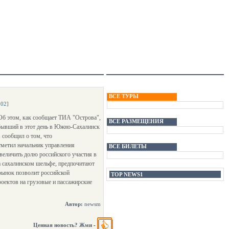
ВСЕ ТУРЫ
002]
Об этом, как сообщает ТИА "Острова",
ВСЕ РАЗМЕЩЕНИЯ
ибывший в этот день в Южно-Сахалинск
 сообщил о том, что
тметил начальник управления
ВСЕ БИЛЕТЫ
величить долю российского участия в
а сахалинском шельфе, предпочитают
рынок позволит российской
TOP NEWS1
роектов на грузовые и пассажирские
Автор:
newsm
Ценная новость? Жми
-