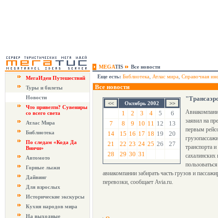
MEGA
TIS
Все новости
Еще есть:
Библиотека
,
Атлас мира
,
Справочная ин
МегаИдеи Путешествий
Все новости
Туры и билеты
Новости
"Трансаэро
Октябрь 2002
Что привезти? Сувениры
Авиакомпания
1
2
3
4
5
6
со всего света
заявил на пр
Атлас Мира
7
8
9
10
11
12
13
первым рейсо
Библиотека
14
15
16
17
18
19
20
грузопассажи
По следам «Кода Да
21
22
23
24
25
26
27
транспорта и
Винчи»
28
29
30
31
сахалинских 
Автомото
пользоваться
Горные лыжи
авиакомпании забирать часть грузов и пассажи
Дайвинг
перевозки, сообщает Avia.ru.
Для взрослых
Исторические экскурсы
Кухня народов мира
На выходные