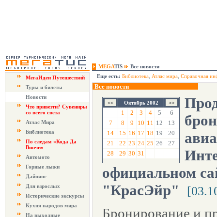
MEGA
TIS
Все новости
Еще есть:
Библиотека
,
Атлас мира
,
Справочная ин
МегаИдеи Путешествий
Все новости
Туры и билеты
Новости
Про
Октябрь 2002
Что привезти? Сувениры
1
2
3
4
5
6
со всего света
брон
Атлас Мира
7
8
9
10
11
12
13
Библиотека
14
15
16
17
18
19
20
авиа
По следам «Кода Да
21
22
23
24
25
26
27
Винчи»
Инте
28
29
30
31
Автомото
Горные лыжи
официальном са
Дайвинг
"КрасЭйр"
Для взрослых
[03.1
Исторические экскурсы
Кухня народов мира
Бронирование и п
На выходные