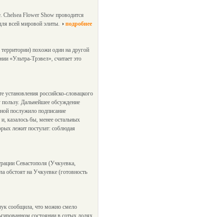
. Chelsea Flower Show проводится
 для всей мировой элиты.
подробнее
 территории) похожи один на другой
нии «Ультра-Трэвел», считает это
те установления российско-словацкого
 пользу. Дальнейшее обсуждение
иной послужило подписание
и, казалось бы, менее остальных
орых лежит постулат: соблюдая
трации Севастополя (Учкуевка,
а обстоят на Учкуевке (готовность
чук сообщила, что можно смело
льгированном состоянии в сотых долях