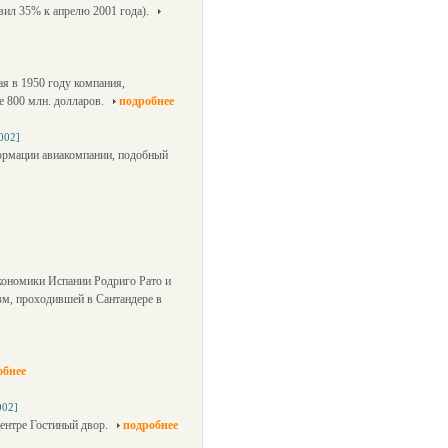
вил 35% к апрелю 2001 года).
ая в 1950 году компания,
е 800 млн. долларов.
подробнее
002]
формации авиакомпании, подобный
экономики Испании Родриго Рато и
зм, проходившей в Сантандере в
обнее
002]
центре Гостиный двор.
подробнее