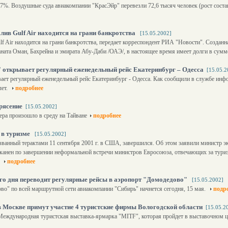
7%. Воздушные суда авиакомпании "КрасЭйр" перевезли 72,6 тысяч человек (рост соста
ив Gulf Air находится на грани банкротства
[15.05.2002]
f Air находится на грани банкротства, передает корреспондент РИА "Новости". Созданн
ната Оман, Бахрейна и эмирата Абу-Даби /ОАЭ/, в настоящее время имеет долги в сумм
 открывает регулярный еженедельный рейс Екатеринбург – Одесса
[15.05.2
ает регулярный еженедельный рейс Екатеринбург - Одесса. Как сообщили в службе ин
лет.
подробнее
рясение
[15.05.2002]
ера произошло в среду на Тайване
подробнее
 в туризме
[15.05.2002]
ызванный терактами 11 сентября 2001 г. в США, завершился. Об этом заявили министр 
канен по завершении неформальной встречи министров Евросоюза, отвечающих за тури
.
подробнее
о дня переводит регулярные рейсы в аэропорт "Домодедово"
[15.05.2002]
о" по всей маршрутной сети авиакомпании "Сибирь" начнется сегодня, 15 мая.
подр
 Москве примут участие 4 туристские фирмы Вологодской области
[15.05.2
 Международная туристская выставка-ярмарка "MITF", которая пройдет в выставочном 