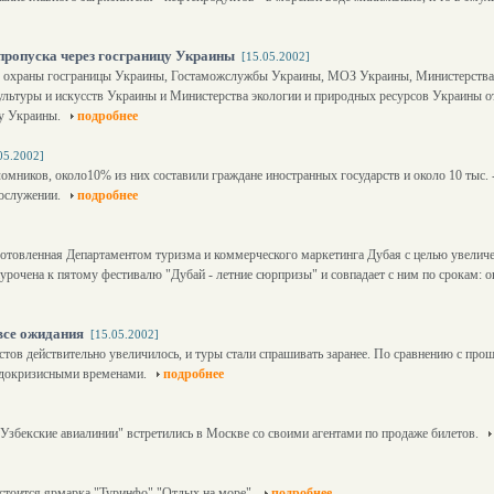
пропуска через госграницу Украины
[15.05.2002]
 охраны госграницы Украины, Гостаможслужбы Украины, МОЗ Украины, Министерства 
ультуры и искусств Украины и Министерства экологии и природных ресурсов Украины о
цу Украины.
подробнее
05.2002]
аломников, около10% из них составили граждане иностранных государств и около 10 тыс
гослужении.
подробнее
одготовленная Департаментом туризма и коммерческого маркетинга Дубая с целью увеличе
урочена к пятому фестивалю "Дубай - летние сюрпризы" и совпадает с ним по срокам: о
все ожидания
[15.05.2002]
истов действительно увеличилось, и туры стали спрашивать заранее. По сравнению с пр
 с докризисными временами.
подробнее
"Узбекские авиалинии" встретились в Москве со своими агентами по продаже билетов.
остоится ярмарка "Туринфо" "Отдых на море".
подробнее