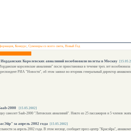
формация
,
Конкурс
,
Сувениры со всего света
,
Новый Год
Иорданских Королевских авиалиний возобновили полеты в Москву
[15.05.
орданские королевские авиалинии" после приостановки в течение трех лет возобновила
рреспондент РИА "Новости", об этом заявил во вторник генеральный директор авиаком
Saab-2000
[15.05.2002]
ку самолет Saab-2000 "Литовских авиалиний". Никто из 25 пассажиров и 5 членов экип
асЭйр" за апрель 2002 года
[15.05.2002]
ьности за апрель 2002 года. В этом месяце, сообщает пресс-центр "Красэйра", авиаком