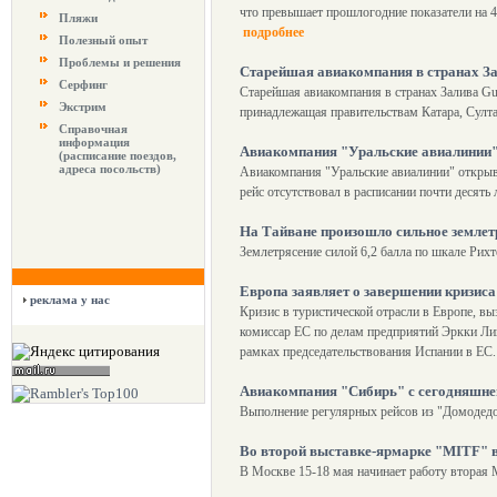
что превышает прошлогодние показатели на 4
Пляжи
подробнее
Полезный опыт
Проблемы и решения
Старейшая авиакомпания в странах Зал
Серфинг
Старейшая авиакомпания в странах Залива Gul
Экстрим
принадлежащая правительствам Катара, Султа
Справочная
информация
Авиакомпания "Уральские авиалинии"
(расписание поездов,
адреса посольств)
Авиакомпания "Уральские авиалинии" открыв
рейс отсутствовал в расписании почти десять 
На Тайване произошло сильное землет
Землетрясение силой 6,2 балла по шкале Рихт
Европа заявляет о завершении кризиса
реклама у нас
Кризис в туристической отрасли в Европе, в
комиссар ЕС по делам предприятий Эркки Ли
рамках председательствования Испании в ЕС
Авиакомпания "Сибирь" с сегодняшнег
Выполнение регулярных рейсов из "Домодедов
Во второй выставке-ярмарке "MITF" в
В Москве 15-18 мая начинает работу вторая