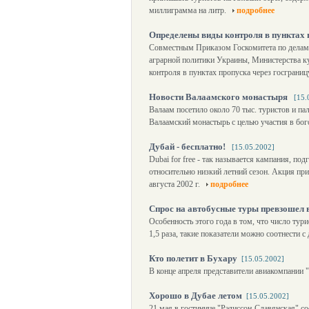
миллиграмма на литр.
подробнее
Определены виды контроля в пунктах 
Совместным Приказом Госкомитета по делам
аграрной политики Украины, Министерства к
контроля в пунктах пропуска через госграни
Новости Валаамского монастыря
[15.
Валаам посетило около 70 тыс. туристов и п
Валаамский монастырь с целью участия в бо
Дубай - бесплатно!
[15.05.2002]
Dubai for free - так называется кампания, п
относительно низкий летний сезон. Акция при
августа 2002 г.
подробнее
Спрос на автобусные туры превзошел 
Особенность этого года в том, что число тур
1,5 раза, такие показатели можно соотнести
Кто полетит в Бухару
[15.05.2002]
В конце апреля представители авиакомпании 
Хорошо в Дубае летом
[15.05.2002]
21 мая в гостинице "Рэдиссон-Славянская" с