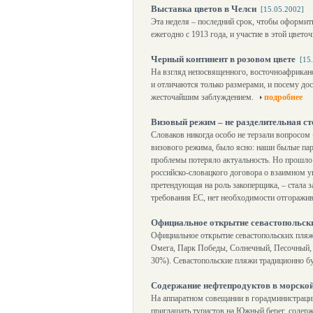
Выставка цветов в Челси
[15.05.2002]
Эта неделя – последний срок, чтобы оформит
ежегодно с 1913 года, и участие в этой цвет
Черный континент в розовом цвете
[15
На взгляд непосвященного, восточноафриканс
и отличаются только размерами, и посему дос
жесточайшим заблуждением.
подробнее
Визовый режим – не разделительная ст
Словаков никогда особо не терзали вопросом 
визового режима, было ясно: наши былые пар
проблемы потеряло актуальность. Но прошло 
российско-словацкого договора о взаимном у
претендующая на роль закоперщика, – стала з
требования ЕС, нет необходимости отгоражив
Официальное открытие севастопольски
Официальное открытие севастопольских пляж
Омега, Парк Победы, Солнечный, Песочный, Х
30%). Севастопольские пляжи традиционно б
Содержание нефтепродуктов в морско
На аппаратном совещании в горадминистраци
приглашать туристов на Южный берег, содерж