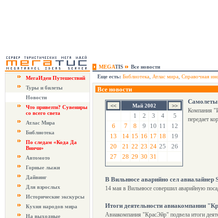
MEGA
TIS
Все новости
Еще есть:
Библиотека
,
Атлас мира
,
Справочная ин
МегаИдеи Путешествий
Туры и билеты
Все новости
Новости
Самолеты 
Май 2002
Что привезти? Сувениры
Компания "И
со всего света
1
2
3
4
5
передает ко
Атлас Мира
6
7
8
9
10
11
12
Библиотека
13
14
15
16
17
18
19
По следам «Кода Да
20
21
22
23
24
25
26
Винчи»
27
28
29
30
31
Автомото
Горные лыжи
Дайвинг
В Вильнюсе аварийно сел авиалайнер 
Для взрослых
14 мая в Вильнюсе совершил аварийную посад
Исторические экскурсы
Итоги деятельности авиакомпании "Кр
Кухня народов мира
Авиакомпания "КрасЭйр" подвела итоги деятел
На выходные