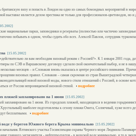
ь британскую визу и попасть в Лондон на одно из самых бомондных мероприятий в мире
очной выставке является делом престижа не только для профессионалов-цветоводов, но и
.05.2002]
кие национальные парки, заповедники и резерваты (полностью или частично заповедные
таточно побывать в одном, чтобы судить обо всех. Алексей Павлов, сотрудник туркомпа
ена
[15.05.2002]
«действительно ли вам необходим визовый режим с Россией?». К 1 января 2001 года, да
тнеры по СЭВ и Варшавскому договору сделали свой окончательный выбор, и не в нашу
несколько месяцев – и Словакия вновь оказалась в центре российского внимания. Прич
прощении визовых правил. Словакия – самая скромная из стран Вышеградской четверки 
аконодательницей новой визовой моды, нового стиля отношений с Россией, в основе кот
аться от России непроницаемой визовой стеной.
подробнее
х пляжей запланировано на 1 июня
[15.05.2002]
ей запланировано на 1 июня. Из городских пляжей, находящихся в ведении горадминис
рустальный) наиболее подготовлены к сезону пляжи Омега, Солнечный, хуже всего дел
удут бесплатными.
подробнее
й воде у берегов Южного берега Крыма минимально
[15.05.2002]
и начальник Ялтинского участка Госинспекции охраны Черного моря Людмила Паламар
ание главного загрязнителя - нефтепродуктов - в морской воде минимально, и то в эму