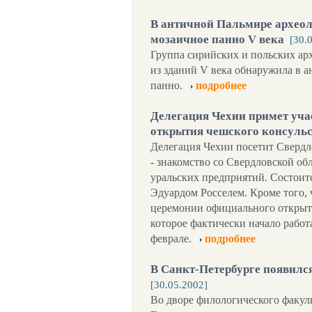
В античной Пальмире архео
мозаичное панно V века
[30.
Группа сирийских и польских арх
из зданий V века обнаружила в 
панно.
подробнее
Делегация Чехии примет уча
открытия чешского консульс
Делегация Чехии посетит Свердл
- знакомство со Свердловской об
уральских предприятий. Состоитс
Эдуардом Росселем. Кроме того, 
церемонии официального открыти
которое фактически начало работ
феврале.
подробнее
В Санкт-Петербурге появилс
[30.05.2002]
Во дворе филологического факул