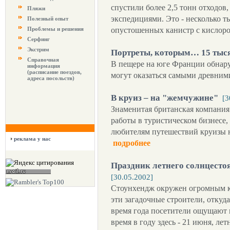
спустили более 2,5 тонн отходо
Пляжи
экспедициями. Это - несколько ты
Полезный опыт
Проблемы и решения
опустошенных канистр с кислор
Серфинг
Экстрим
Портреты, которым… 15 тыся
Справочная
В пещере на юге Франции обнар
информация
(расписание поездов,
могут оказаться самыми древним
адреса посольств)
В круиз – на "жемчужине"
[3
Знаменитая британская компания
работы в туристическом бизнесе, 
любителям путешествий круизы 
реклама у нас
подробнее
Праздник летнего солнцестоя
[30.05.2002]
Стоунхендж окружен огромным к
эти загадочные строители, откуд
время года посетители ощущают м
время в году здесь - 21 июня, лет