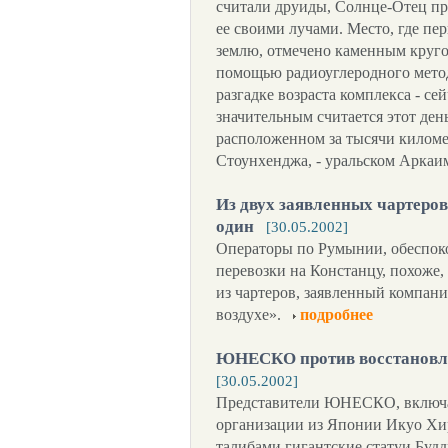
считали друиды, Солнце-Отец пр
ее своими лучами. Место, где пе
землю, отмечено каменным кругом
помощью радиоуглеродного метод
разгадке возраста комплекса - сей
значительным считается этот ден
расположенном за тысячи киломе
Стоунхенджа, - уральском Аркаи
Из двух заявленных чартеро
один
[30.05.2002]
Операторы по Румынии, обеспок
перевозки на Констанцу, похоже,
из чартеров, заявленный компан
воздухе».
подробнее
ЮНЕСКО против восстановле
[30.05.2002]
Представители ЮНЕСКО, включая
организации из Японии Икуо Хир
талибами гигантские статуи Будд