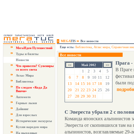
MEGA
TIS
Все новости
Еще есть:
Библиотека
,
Атлас мира
,
Справочная ин
МегаИдеи Путешествий
Туры и билеты
Все новости
Новости
Прага -
Май 2002
Что привезти? Сувениры
В Праге
со всего света
1
2
3
4
5
Атлас Мира
фестивал
6
7
8
9
10
11
12
Библиотека
были под
13
14
15
16
17
18
19
По следам «Кода Да
подробн
20
21
22
23
24
25
26
Винчи»
27
28
29
30
31
Автомото
Горные лыжи
Дайвинг
С Эвереста убрали 2 с поло
Для взрослых
Команда японских альпинистов з
Исторические экскурсы
Эвереста от скопившихся там на 
Кухня народов мира
альпинистов, возглавляемые 29-
На выходные