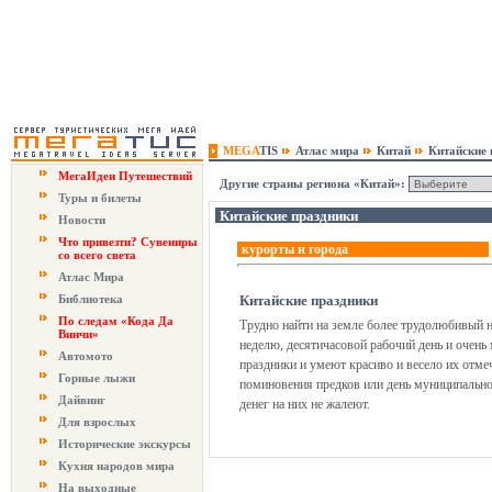
MEGA
TIS
Атлас мира
Китай
Китайские 
МегаИдеи Путешествий
Другие страны региона «Китай»:
Туры и билеты
Китайские праздники
Новости
Что привезти? Сувениры
курорты и города
со всего света
Атлас Мира
Библиотека
Китайские праздники
По следам «Кода Да
Трудно найти на земле более трудолюбивый н
Винчи»
неделю, десятичасовой рабочий день и очен
Автомото
праздники и умеют красиво и весело их отмеч
Горные лыжи
поминовения предков или день муниципальной
Дайвинг
денег на них не жалеют.
Для взрослых
Исторические экскурсы
Кухня народов мира
На выходные