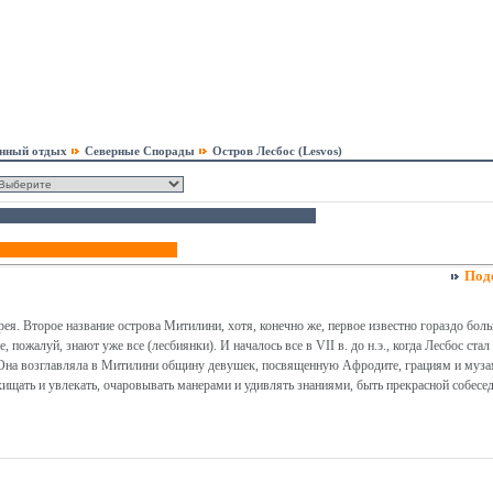
онный отдых
Северные Спорады
Остров Лесбос (Lesvos)
Под
ея. Второе название острова Митилини, хотя, конечно же, первое известно гораздо больш
ое, пожалуй, знают уже все (лесбиянки). И началось все в VII в. до н.э., когда Лесбос с
. Она возглавляла в Митилини общину девушек, посвященную Афродите, грациям и муза
ищать и увлекать, очаровывать манерами и удивлять знаниями, быть прекрасной собесе