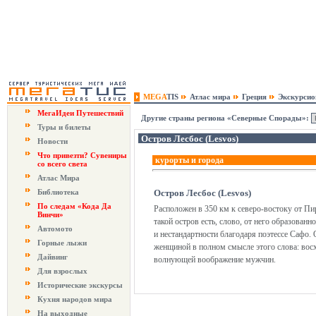
MEGA
TIS
Атлас мира
Греция
Экскурси
МегаИдеи Путешествий
Другие страны региона «Северные Спорады»:
Туры и билеты
Остров Лесбос (Lesvos)
Новости
Что привезти? Сувениры
курорты и города
со всего света
Атлас Мира
Библиотека
Остров Лесбос (Lesvos)
По следам «Кода Да
Расположен в 350 км к северо-востоку от Пир
Винчи»
такой остров есть, слово, от него образованн
Автомото
и нестандартности благодаря поэтессе Сафо
Горные лыжи
женщиной в полном смысле этого слова: восх
Дайвинг
волнующей воображение мужчин.
Для взрослых
Исторические экскурсы
Кухня народов мира
На выходные