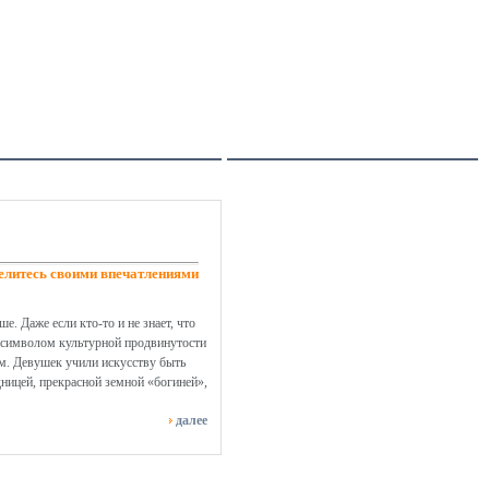
елитесь своими впечатлениями
е. Даже если кто-то и не знает, что
тал символом культурной продвинутости
м. Девушек учили искусству быть
дницей, прекрасной земной «богиней»,
далее