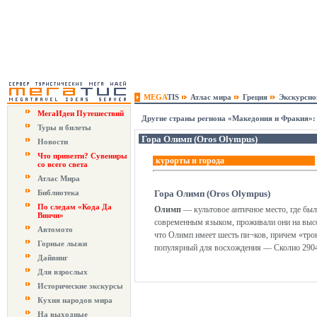
MEGA
TIS
Атлас мира
Греция
Экскурси
МегаИдеи Путешествий
Другие страны региона «Македония и Фракия»:
Туры и билеты
Гора Олимп (Oros Olympus)
Новости
Что привезти? Сувениры
курорты и города
со всего света
Атлас Мира
Библиотека
Гора Олимп (Oros Olympus)
По следам «Кода Да
Олимп
— культовое античное место, где бы
Винчи»
современным языком, проживали они на высо
Автомото
что Олимп имеет шесть пи¬ков, причем «трон
Горные лыжи
популярный для восхождения — Сколио 2904 
Дайвинг
Для взрослых
Исторические экскурсы
Кухня народов мира
На выходные