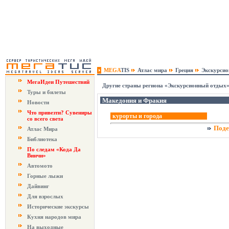
MEGA
TIS
Атлас мира
Греция
Экскурси
МегаИдеи Путешествий
Другие страны региона «Экскурсионный отдых»
Туры и билеты
Македония и Фракия
Новости
Что привезти? Сувениры
курорты и города
со всего света
Поде
Атлас Мира
Библиотека
По следам «Кода Да
Винчи»
Автомото
Горные лыжи
Дайвинг
Для взрослых
Исторические экскурсы
Кухня народов мира
На выходные