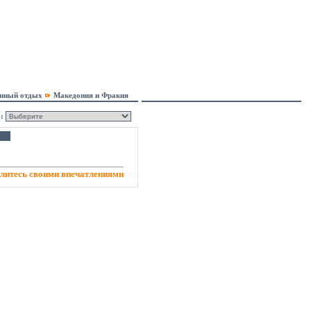
онный отдых
Македония и Фракия
:
литесь своими впечатлениями