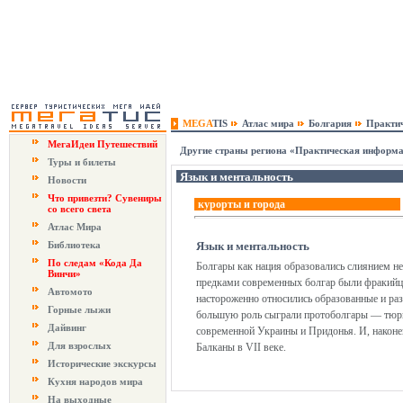
MEGA
TIS
Атлас мира
Болгария
Практи
МегаИдеи Путешествий
Другие страны региона «Практическая информ
Туры и билеты
Язык и ментальность
Новости
Что привезти? Сувениры
курорты и города
со всего света
Атлас Мира
Библиотека
Язык и ментальность
По следам «Кода Да
Болгары как нация образовались слиянием н
Винчи»
предками современных болгар были фракийц
Автомото
настороженно относились образованные и раз
Горные лыжи
большую роль сыграли протоболгары — тюрки
Дайвинг
современной Украины и Придонья. И, наконе
Для взрослых
Балканы в VII веке.
Исторические экскурсы
Кухня народов мира
На выходные