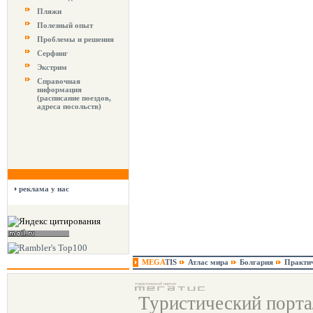
Пляжи
Полезный опыт
Проблемы и решения
Серфинг
Экстрим
Справочная
информация
(расписание поездов,
адреса посольств)
реклама у нас
MEGA
TIS
Атлас мира
Болгария
Практи
Туристический порт