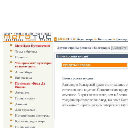
MEGA
TIS
Атлас мира
Болгария
Болгарс
МегаИдеи Путешествий
Другие страны региона «Болгария»:
Туры и билеты
Болгарская кухня
Новости
Что привезти? Сувениры
курорты и города
со всего света
Атлас Мира
Библиотека
Болгарская кухня
По следам «Кода Да
Разговор о болгарской кухне стоит начать с 
Винчи»
естественное и вкусное. Синтетические проду
Автомото
отменное. А цены на них ниже, чем в России.
Горные лыжи
традиции приготовления блюд, так это в Болг
Дайвинг
отъехать от Черноморского побережья в глубь
Для взрослых
Исторические экскурсы
Кухня народов мира
На выходные