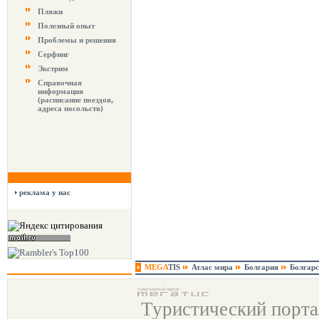
Пляжи
Полезный опыт
Проблемы и решения
Серфинг
Экстрим
Справочная
информация
(расписание поездов,
адреса посольств)
реклама у нас
MEGA
TIS
Атлас мира
Болгария
Болгарс
Туристический порт