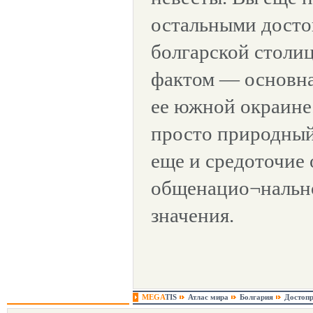
остальными досто
болгарской столиц
фактом — основна
ее южной окраине.
просто природный 
еще и средоточие 
общенацио¬нально
значения.
MEGA
TIS
Атлас мира
Болгария
Достопр