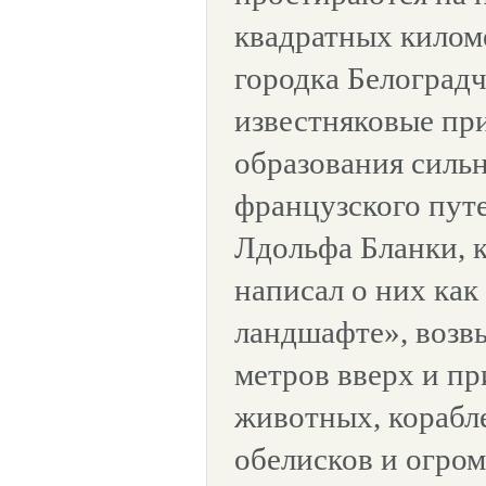
квадратных киломе
городка Белоградч
известняковые пр
образования силь
французского пут
Лдольфа Бланки, к
написал о них как
ландшафте», возв
метров вверх и 
животных, корабле
обелисков и огром