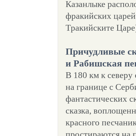
Казанлыке распол
фракийских царей
Тракийските Царе
Причудливые с
и Рабишская п
В 180 км к северу
на границе с Серб
фантастических с
сказка, воплощенн
красного песчаник
простираются на п