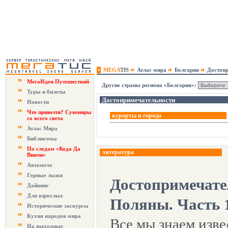
MEGA
TIS
Атлас мира
Болгария
Достопр
МегаИдеи Путешествий
Другие страны региона «Болгария»:
Туры и билеты
Достопримечательности
Новости
Что привезти? Сувениры
курорты и города
со всего света
Атлас Мира
Библиотека
По следам «Кода Да
литература
Винчи»
Автомото
Горные лыжи
Достопримечате
Дайвинг
Для взрослых
Поляны. Часть 
Исторические экскурсы
Кухня народов мира
Все мы знаем изв
На выходные