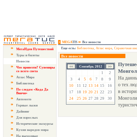
MEGA
TIS
Все новости
Еще есть:
Библиотека
,
Атлас мира
,
Справочная ин
МегаИдеи Путешествий
Туры и билеты
Все новости
Новости
Путешес
Сентябрь 2012
Что привезти? Сувениры
Монго
со всего света
1
2
Атлас Мира
На данн
3
4
5
6
7
8
9
Библиотека
о тех лю
10
11
12
13
14
15
16
По следам «Кода Да
в истори
17
18
19
20
21
22
23
Винчи»
Монголи
24
25
26
27
28
29
30
Автомото
туристич
Горные лыжи
Дайвинг
Для взрослых
Исторические экскурсы
Кухня народов мира
На выходные