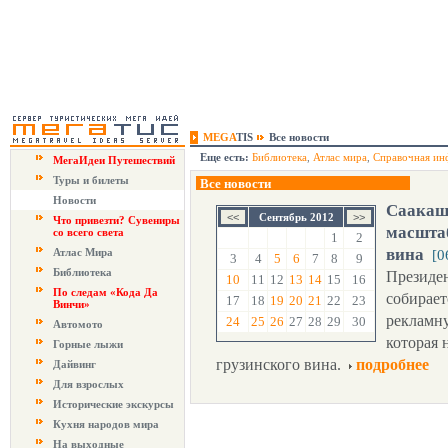
MEGA
TIS
Все новости
Еще есть:
Библиотека
,
Атлас мира
,
Справочная ин
МегаИдеи Путешествий
Туры и билеты
Все новости
Новости
Саакаш
Сентябрь 2012
Что привезти? Сувениры
масшта
со всего света
1
2
вина
Атлас Мира
[0
3
4
5
6
7
8
9
Библиотека
Президе
10
11
12
13
14
15
16
По следам «Кода Да
собирае
17
18
19
20
21
22
23
Винчи»
рекламн
24
25
26
27
28
29
30
Автомото
которая 
Горные лыжи
грузинского вина.
подробнее
Дайвинг
Для взрослых
Исторические экскурсы
Кухня народов мира
На выходные