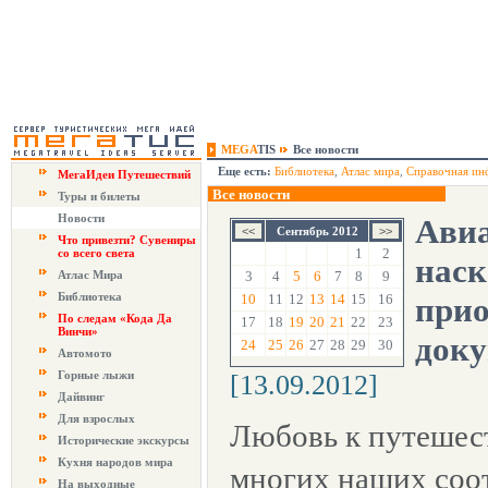
MEGA
TIS
Все новости
Еще есть:
Библиотека
,
Атлас мира
,
Справочная ин
МегаИдеи Путешествий
Все новости
Туры и билеты
Новости
Авиа
Сентябрь 2012
Что привезти? Сувениры
1
2
со всего света
наск
Атлас Мира
3
4
5
6
7
8
9
Библиотека
10
11
12
13
14
15
16
прио
По следам «Кода Да
17
18
19
20
21
22
23
Винчи»
доку
24
25
26
27
28
29
30
Автомото
Горные лыжи
[13.09.2012]
Дайвинг
Для взрослых
Любовь к путешес
Исторические экскурсы
Кухня народов мира
многих наших соо
На выходные