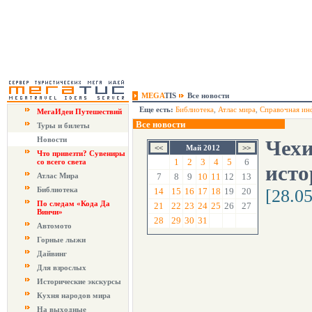
MEGA
TIS
Все новости
Еще есть:
Библиотека
,
Атлас мира
,
Справочная ин
МегаИдеи Путешествий
Все новости
Туры и билеты
Новости
Чехи
Май 2012
Что привезти? Сувениры
1
2
3
4
5
6
со всего света
исто
Атлас Мира
7
8
9
10
11
12
13
Библиотека
14
15
16
17
18
19
20
[28.0
По следам «Кода Да
21
22
23
24
25
26
27
Винчи»
28
29
30
31
Автомото
Горные лыжи
Дайвинг
Для взрослых
Исторические экскурсы
Кухня народов мира
На выходные