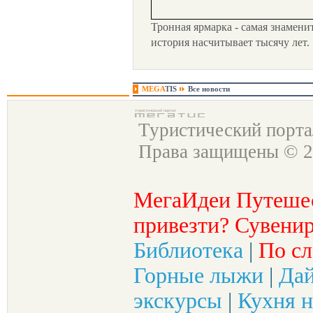
Тронная ярмарка - самая знамени
история насчитывает тысячу лет.
MEGA
TIS
Все новости
Туристический порт
Права защищены © 2
МегаИдеи Путеше
привезти? Сувенир
Библиотека
|
По сл
Горные лыжи
|
Да
экскурсы
|
Кухня н