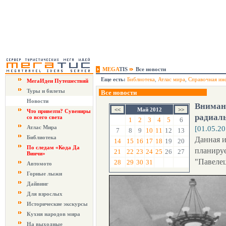
MEGA
TIS
Все новости
Еще есть:
Библиотека
,
Атлас мира
,
Справочная ин
МегаИдеи Путешествий
Туры и билеты
Все новости
Новости
Вниман
Май 2012
Что привезти? Сувениры
радиал
со всего света
1
2
3
4
5
6
Атлас Мира
[01.05.20
7
8
9
10
11
12
13
Библиотека
Данная и
14
15
16
17
18
19
20
По следам «Кода Да
планируе
21
22
23
24
25
26
27
Винчи»
"Павелец
28
29
30
31
Автомото
Горные лыжи
Дайвинг
Для взрослых
Исторические экскурсы
Кухня народов мира
На выходные