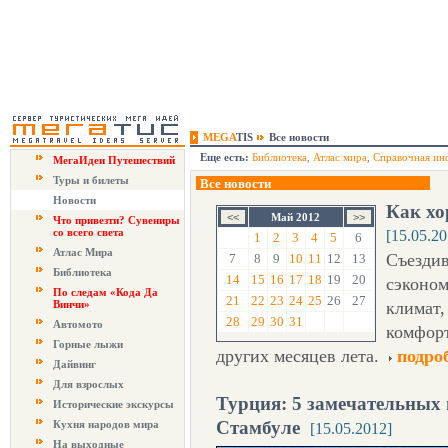
MEGA
TIS
Все новости
Еще есть:
Библиотека
,
Атлас мира
,
Справочная ин
МегаИдеи Путешествий
Туры и билеты
Все новости
Новости
Как хо
Май 2012
Что привезти? Сувениры
со всего света
[15.05.20
1
2
3
4
5
6
Атлас Мира
Съездив
7
8
9
10
11
12
13
Библиотека
14
15
16
17
18
19
20
сэконом
По следам «Кода Да
21
22
23
24
25
26
27
Винчи»
климат,
28
29
30
31
Автомото
комфорт
Горные лыжи
других месяцев лета.
подро
Дайвинг
Для взрослых
Турция: 5 замечательных 
Исторические экскурсы
Стамбуле
Кухня народов мира
[15.05.2012]
На выходные