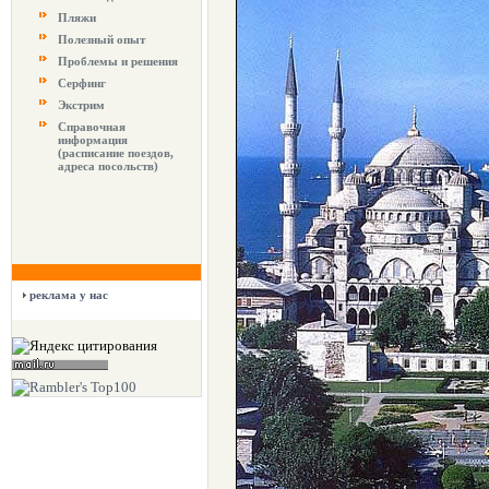
Пляжи
Полезный опыт
Проблемы и решения
Серфинг
Экстрим
Справочная
информация
(расписание поездов,
адреса посольств)
реклама у нас