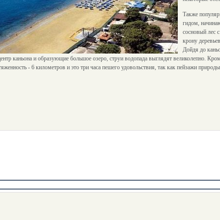
Также популяр
гидом, начинаю
сосновый лес 
крону деревьев
Дойдя до каньо
ентр каньона и образующие большое озеро, струи водопада выглядят великолепно. Кро
женность - 6 километров и это три часа пешего удовольствия, так как пейзажи природы