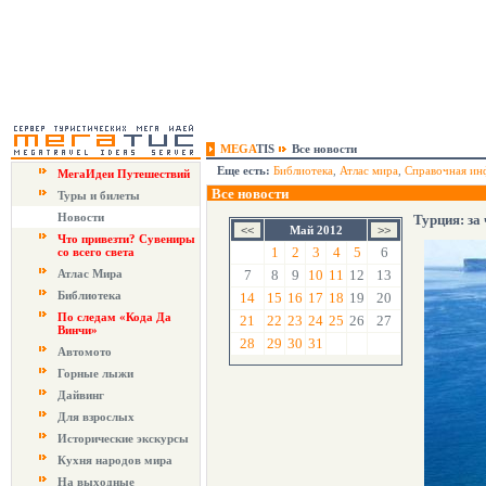
MEGA
TIS
Все новости
Еще есть:
Библиотека
,
Атлас мира
,
Справочная ин
МегаИдеи Путешествий
Все новости
Туры и билеты
Новости
Турция: за
Май 2012
Что привезти? Сувениры
1
2
3
4
5
6
со всего света
Атлас Мира
7
8
9
10
11
12
13
Библиотека
14
15
16
17
18
19
20
По следам «Кода Да
21
22
23
24
25
26
27
Винчи»
28
29
30
31
Автомото
Горные лыжи
Дайвинг
Для взрослых
Исторические экскурсы
Кухня народов мира
На выходные