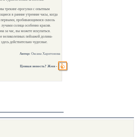
ны трекинг-прогулки с опытным
щиеся в ранние утренние часы, когда
с первыми, пробивающимися сквозь
 лучами солнца особенно красив.
на за час, вы можете искупаться.
ме великолепных пейзажей долина-
 здесь действительно чудесные.
Автор:
Оксана Харитонова
Ценная новость? Жми
-