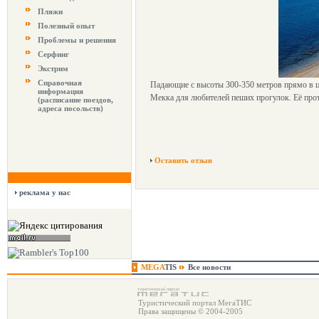
Пляжи
Полезный опыт
Проблемы и решения
Серфинг
Экстрим
Справочная
Падающие с высоты 300-350 метров прямо в ц
информация
Мекка для любителей пеших прогулок. Её протя
(расписание поездов,
адреса посольств)
Оставить отзыв
реклама у нас
MEGA
TIS
Все новости
Туристический портал МегаТИС
Права защищены © 2004-2005