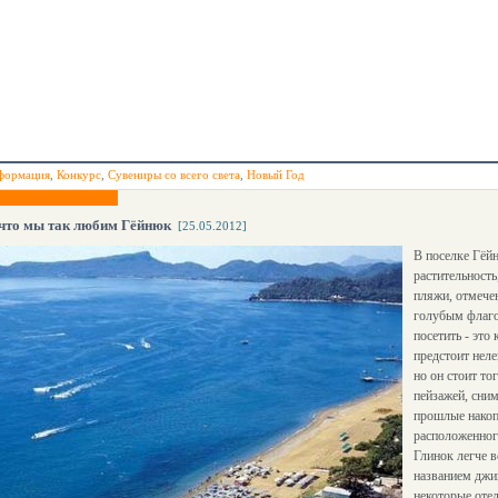
формация
,
Конкурс
,
Сувениры со всего света
,
Новый Год
 что мы так любим Гёйнюк
[25.05.2012]
В поселке Гёй
растительность
пляжи, отмече
голубым флаго
посетить - это
предстоит неле
но он стоит то
пейзажей, сним
прошлые накоп
расположенног
Глинок легче в
названием джи
некоторые отел