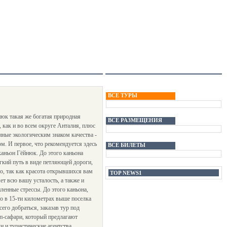
ВСЕ ТУРЫ
нюк такая же богатая природная
ВСЕ РАЗМЕЩЕНИЯ
, как и во всем округе Анталия, плюс
нные экологическим знаком качества -
м. И первое, что рекомендуется здесь
ВСЕ БИЛЕТЫ
 каньон Гёйнюк. До этого каньона
гкий путь в виде петляющей дороги,
го, так как красота открывшихся вам
TOP NEWS1
ет всю вашу усталость, а также и
ленные стрессы. До этого каньона,
о в 15-ти километрах выше поселка
сего добраться, заказав тур под
п-сафари, который предлагают
и и туристические агентства.