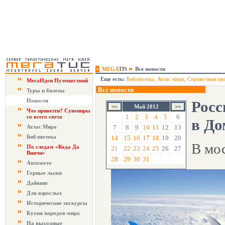
MEGA
TIS
Все новости
Еще есть:
Библиотека
,
Атлас мира
,
Справочная ин
МегаИдеи Путешествий
Все новости
Туры и билеты
Новости
Росс
Май 2012
Что привезти? Сувениры
1
2
3
4
5
6
со всего света
в До
Атлас Мира
7
8
9
10
11
12
13
Библиотека
14
15
16
17
18
19
20
В мо
По следам «Кода Да
21
22
23
24
25
26
27
Винчи»
28
29
30
31
Автомото
Горные лыжи
Дайвинг
Для взрослых
Исторические экскурсы
Кухня народов мира
На выходные