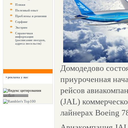
Пляжи
Полезный опыт
Проблемы и решения
Серфинг
Экстрим
Справочная
информация
(расписание поездов,
адреса посольств)
Домодедово состоя
приуроченная нач
реклама у нас
рейсов авиакомпани
(JAL) коммерческо
лайнерах Boeing 78
Авиакомпания JAL