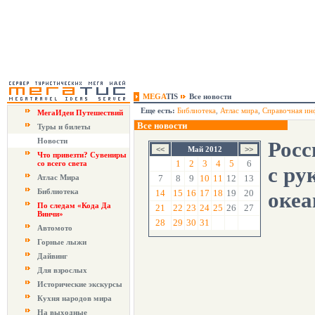
MEGA
TIS
Все новости
Еще есть:
Библиотека
,
Атлас мира
,
Справочная ин
МегаИдеи Путешествий
Все новости
Туры и билеты
Новости
Росс
Май 2012
Что привезти? Сувениры
1
2
3
4
5
6
со всего света
с ру
Атлас Мира
7
8
9
10
11
12
13
Библиотека
14
15
16
17
18
19
20
океа
По следам «Кода Да
21
22
23
24
25
26
27
Винчи»
28
29
30
31
Автомото
Горные лыжи
Дайвинг
Для взрослых
Исторические экскурсы
Кухня народов мира
На выходные