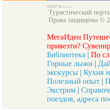
Туристический порт
Права защищены © 2
МегаИдеи Путеше
привезти? Сувенир
Библиотека
|
По сл
Горные лыжи
|
Да
экскурсы
|
Кухня н
Полезный опыт
|
П
Экстрим
|
Справоч
поездов, адреса по