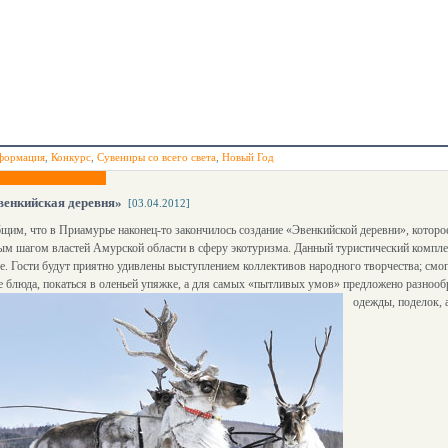
формация
,
Конкурс
,
Сувениры со всего света
,
Новый Год
венкийская деревня»
[03.04.2012]
им, что в Приамурье наконец-то закончилось создание «Эвенкийской деревни», которое
ым шагом властей Амурской области в сферу экотуризма. Данный туристический комплек
. Гости будут приятно удивлены выступлением коллективов народного творчества; смо
 блюда, покаться в оленьей упяжке, а для самых «пытливых умов» предложено разнооб
одежды, поделок, 