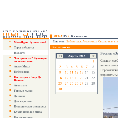
MEGA
TIS
Все новости
Еще есть:
Библиотека
,
Атлас мира
,
Справочная ин
МегаИдеи Путешествий
Все новости
Туры и билеты
Новости
Россия: «Э
Апрель 2012
Что привезти? Сувениры
Спешим сообщ
1
со всего света
назвать смел
Атлас Мира
2
3
4
5
6
7
8
Первомайское
Библиотека
9
10
11
12
13
14
15
национальные
По следам «Кода Да
16
17
18
19
20
21
22
Винчи»
23
24
25
26
27
28
29
Автомото
30
Горные лыжи
Дайвинг
Для взрослых
Исторические экскурсы
Кухня народов мира
На выходные