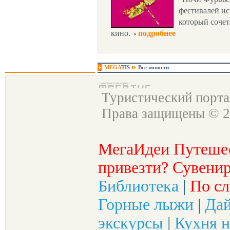
фестивалей ис
который сочета
кино.
подробнее
MEGA
TIS
Все новости
Туристический порт
Права защищены © 2
МегаИдеи Путеше
привезти? Сувенир
Библиотека
|
По сл
Горные лыжи
|
Да
экскурсы
|
Кухня н