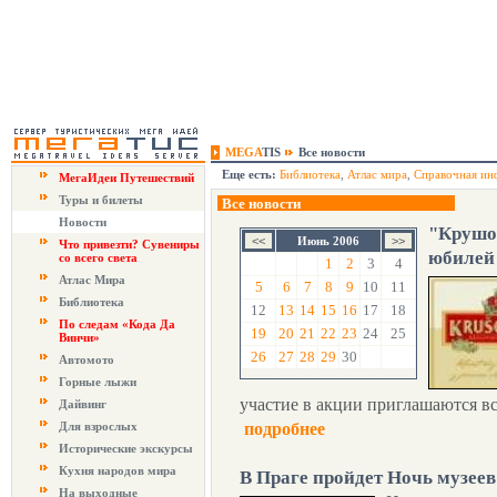
MEGA
TIS
Все новости
Еще есть:
Библиотека
,
Атлас мира
,
Справочная ин
МегаИдеи Путешествий
Туры и билеты
Все новости
Новости
"Крушо
Июнь 2006
Что привезти? Сувениры
юбилей
со всего света
1
2
3
4
Атлас Мира
5
6
7
8
9
10
11
Библиотека
12
13
14
15
16
17
18
По следам «Кода Да
19
20
21
22
23
24
25
Винчи»
26
27
28
29
30
Автомото
Горные лыжи
участие в акции приглашаются вс
Дайвинг
Для взрослых
подробнее
Исторические экскурсы
Кухня народов мира
В Праге пройдет Ночь музеев
На выходные