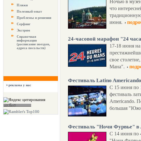
Ночью в музеи
Пляжи
что интересне
Полезный опыт
традиционную 
Проблемы и решения
июня.
подро
Серфинг
Экстрим
Справочная
24-часовой марафон "24 час
информация
(расписание поездов,
17-18 июня на
адреса посольств)
престижнейших
свое столетие,
Мана".
подр
Фестиваль Latino Americand
реклама у нас
С 15 июня по 
фестиваль лат
Americando. П
большая "Южн
Фестиваль "Ночи Фурвье" в
С 14 июня по 
"Ночи Фурвье