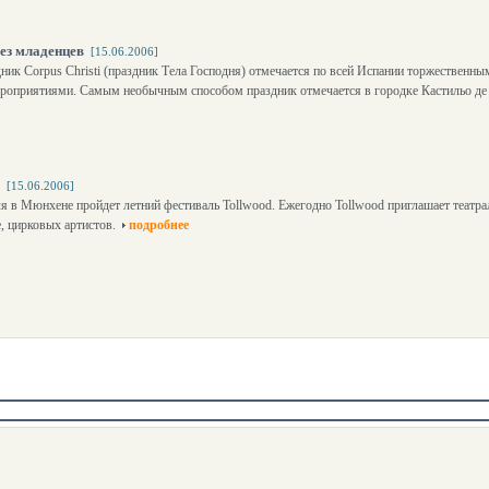
ез младенцев
[15.06.2006]
ник Corpus Christi (праздник Тела Господня) отмечается по всей Испании торжественн
роприятиями. Самым необычным способом праздник отмечается в городке Кастильо де
[15.06.2006]
я в Мюнхене пройдет летний фестиваль Tollwood. Ежегодно Tollwood приглашает театра
, цирковых артистов.
подробнее