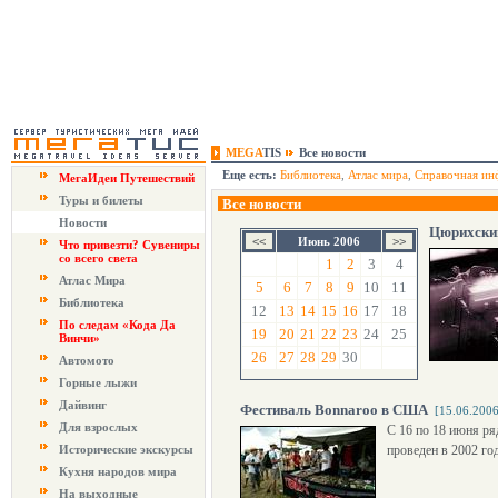
MEGA
TIS
Все новости
Еще есть:
Библиотека
,
Атлас мира
,
Справочная ин
МегаИдеи Путешествий
Туры и билеты
Все новости
Новости
Цюрихски
Июнь 2006
Что привезти? Сувениры
со всего света
1
2
3
4
Атлас Мира
5
6
7
8
9
10
11
Библиотека
12
13
14
15
16
17
18
По следам «Кода Да
19
20
21
22
23
24
25
Винчи»
26
27
28
29
30
Автомото
Горные лыжи
Дайвинг
Фестиваль Bonnaroo в США
[15.06.2006
Для взрослых
С 16 по 18 июня ря
Исторические экскурсы
проведен в 2002 год
Кухня народов мира
На выходные