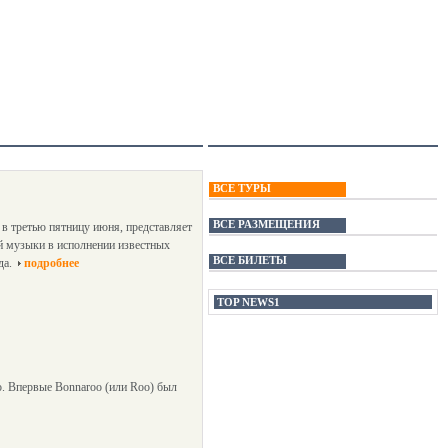
ВСЕ ТУРЫ
ВСЕ РАЗМЕЩЕНИЯ
в третью пятницу июня, представляет
ой музыки в исполнении известных
ВСЕ БИЛЕТЫ
да.
подробнее
TOP NEWS1
. Впервые Bonnaroo (или Roo) был