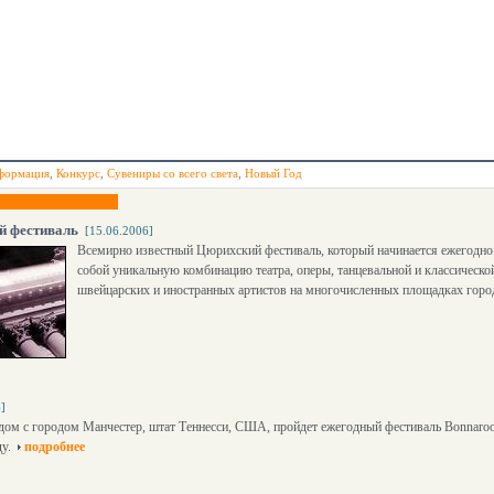
формация
,
Конкурс
,
Сувениры со всего света
,
Новый Год
й фестиваль
[15.06.2006]
Всемирно известный Цюрихский фестиваль, который начинается ежегодно 
собой уникальную комбинацию театра, оперы, танцевальной и классическ
швейцарских и иностранных артистов на многочисленных площадках горо
]
дом с городом Манчестер, штат Теннесси, США, пройдет ежегодный фестиваль Bonnaroo
у.
подробнее