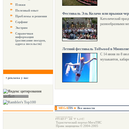
Пляжи
Полезный опыт
Фестиваль Эль Колачо или прыжки чер
Проблемы и решения
Католический празд
Серфинг
разнообразными ме
Экстрим
Справочная
информация
(расписание поездов,
адреса посольств)
Летний фестиваль Tollwood в Мюнхене
С 14 июня по 8 июл
мухыкантов, кабаре
реклама у нас
MEGA
TIS
Все новости
Туристический портал МегаТИС
Права защищены © 2004-2005