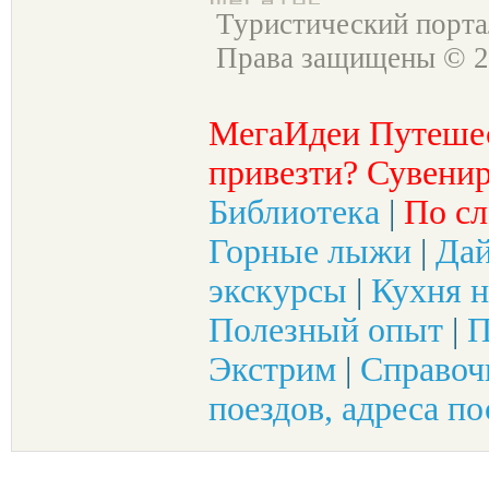
Туристический порт
Права защищены © 2
МегаИдеи Путеше
привезти? Сувенир
Библиотека
|
По сл
Горные лыжи
|
Да
экскурсы
|
Кухня н
Полезный опыт
|
П
Экстрим
|
Справоч
поездов, адреса по