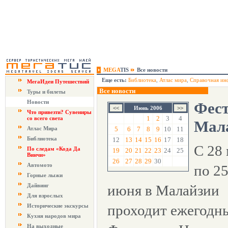
MEGA
TIS
Все новости
Еще есть:
Библиотека
,
Атлас мира
,
Справочная ин
МегаИдеи Путешествий
Все новости
Туры и билеты
Новости
Фест
Июнь 2006
Что привезти? Сувениры
1
2
3
4
со всего света
Мал
Атлас Мира
5
6
7
8
9
10
11
Библиотека
12
13
14
15
16
17
18
С 28 
По следам «Кода Да
19
20
21
22
23
24
25
Винчи»
26
27
28
29
30
Автомото
по 2
Горные лыжи
Дайвинг
июня в Малайзии
Для взрослых
проходит ежегодн
Исторические экскурсы
Кухня народов мира
На выходные