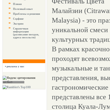
Фестиваль Цвета
Пляжи
Малайзии (Citrawa
Полезный опыт
Проблемы и решения
Malaysia) - это пр
Серфинг
Экстрим
уникальной смеси
Справочная
информация
(расписание поездов,
культурных тради
адреса посольств)
В рамках красочно
проходят всевозмо
музыкальные и та
реклама у нас
представления, вы
гастрономические 
представлены все 
столица Куала-Лу