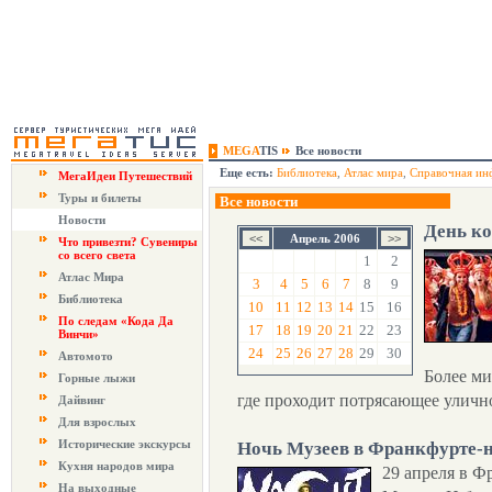
MEGA
TIS
Все новости
Еще есть:
Библиотека
,
Атлас мира
,
Справочная ин
МегаИдеи Путешествий
Туры и билеты
Все новости
Новости
День к
Апрель 2006
Что привезти? Сувениры
со всего света
1
2
Атлас Мира
3
4
5
6
7
8
9
Библиотека
10
11
12
13
14
15
16
По следам «Кода Да
17
18
19
20
21
22
23
Винчи»
24
25
26
27
28
29
30
Автомото
Более ми
Горные лыжи
где проходит потрясающее улично
Дайвинг
Для взрослых
Исторические экскурсы
Ночь Музеев в Франкфурте-
Кухня народов мира
29 апреля в Ф
На выходные