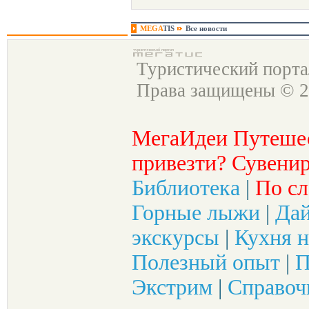
MEGA
TIS
Все новости
Туристический порт
Права защищены © 2
МегаИдеи Путеше
привезти? Сувенир
Библиотека
|
По сл
Горные лыжи
|
Да
экскурсы
|
Кухня н
Полезный опыт
|
П
Экстрим
|
Справоч