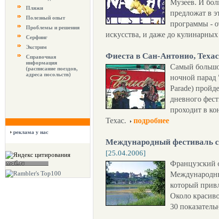
Музеев. И бол
Пляжи
предложат в э
Полезный опыт
программы - о
Проблемы и решения
искусства, и даже до кулинарных
Серфинг
Экстрим
Фиеста в Сан-Антонио, Техас
Справочная
информация
Самый больш
(расписание поездов,
адреса посольств)
ночной парад 
Parade) пройд
дневного фес
проходит в ко
Техас.
подробнее
реклама у нас
Международный фестиваль с
[25.04.2006]
Французский о
Международны
который привл
Около красиво
30 показатель