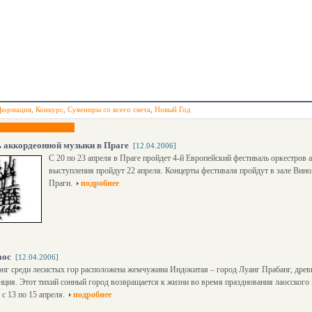
формация
,
Конкурс
,
Сувениры со всего света
,
Новый Год
 аккордеонной музыки в Праге
[12.04.2006]
С 20 по 23 апреля в Праге пройдет 4-й Европейский фестиваль оркестров 
выступления пройдут 22 апреля. Концерты фестиваля пройдут в зале Вино
Праги.
подробнее
аос
[12.04.2006]
нг среди лесистых гор расположена жемчужина Индокитая – город Луанг Прабанг, древ
нция. Этот тихий сонный город возвращается к жизни во время празднования лаосского Н
 с 13 по 15 апреля.
подробнее