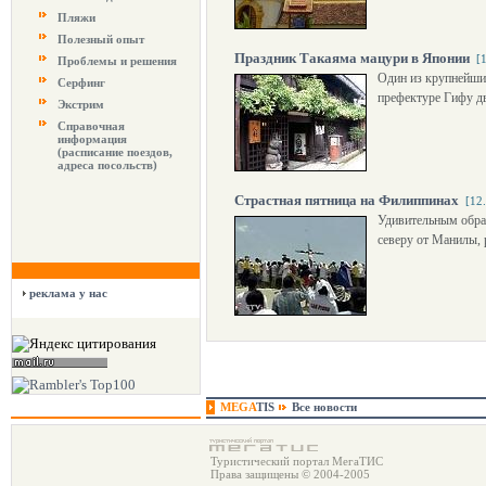
Пляжи
Полезный опыт
Праздник Такаяма мацури в Японии
[
Проблемы и решения
Один из крупнейших
Серфинг
префектуре Гифу дв
Экстрим
Справочная
информация
(расписание поездов,
адреса посольств)
Страстная пятница на Филиппинах
[12
Удивительным обра
северу от Манилы,
реклама у нас
MEGA
TIS
Все новости
Туристический портал МегаТИС
Права защищены © 2004-2005