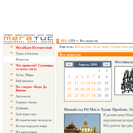
MEGA
TIS
Все новости
Еще есть:
Библиотека
,
Атлас мира
,
Справочная ин
МегаИдеи Путешествий
Туры и билеты
Все новости
Новости
Фестиваль
Апрель 2006
Что привезти? Сувениры
со всего света
1
2
Атлас Мира
3
4
5
6
7
8
9
Библиотека
10
11
12
13
14
15
16
По следам «Кода Да
17
18
19
20
21
22
23
Винчи»
24
25
26
27
28
29
30
Автомото
Горные лыжи
Дайвинг
Новый год Pii Mai в Луанг Прабанг, Л
Для взрослых
В долине реки Меко
Исторические экскурсы
королевская резиде
Mai длится три дня,
Кухня народов мира
На выходные