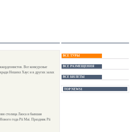
ВСЕ ТУРЫ
ВСЕ РАЗМЕЩЕНИЯ
аккордеонистов. Все конкурсные
хради Нешенл Хаус и в других залах
ВСЕ БИЛЕТЫ
TOP NEWS1
няя столица Лаоса и бывшая
ового года Pii Mai. Праздник Pii