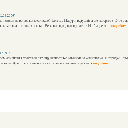
12.04.2006]
 и самых живописных фестивалей Такаяма Мацури, ведущий свою историю с 15-го века
ажды в год - весной и осенью. Весенний праздник проходит 14-15 апреля.
подробнее
.04.2006]
зом отмечают Страстную пятницу ревностные католики на Филиппинах. В городке Сан-П
 распятие Христа воспроизводится самым настоящим образом.
подробнее