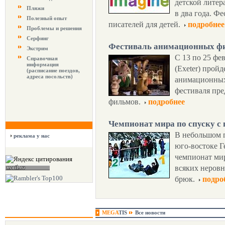
детской литер
Пляжи
в два года. Ф
Полезный опыт
писателей для детей.
подробнее
Проблемы и решения
Серфинг
Фестиваль анимационных фи
Экстрим
С 13 по 25 фе
Справочная
информация
(Exeter) прой
(расписание поездов,
адреса посольств)
анимационных
фестиваля пр
фильмов.
подробнее
Чемпионат мира по спуску с
В небольшом 
реклама у нас
юго-востоке Г
чемпионат мир
всяких неровн
брюк.
подро
MEGA
TIS
Все новости