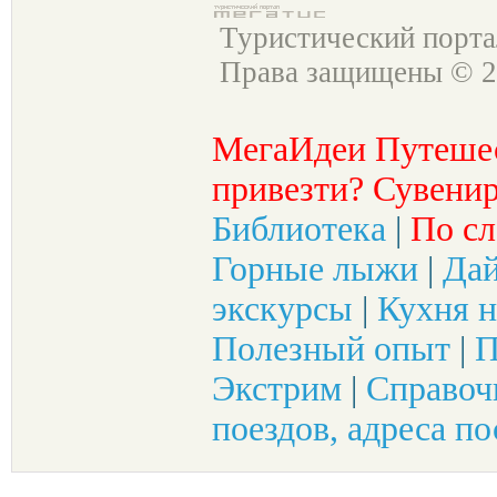
Туристический порт
Права защищены © 2
МегаИдеи Путеше
привезти? Сувенир
Библиотека
|
По сл
Горные лыжи
|
Да
экскурсы
|
Кухня н
Полезный опыт
|
П
Экстрим
|
Справоч
поездов, адреса по