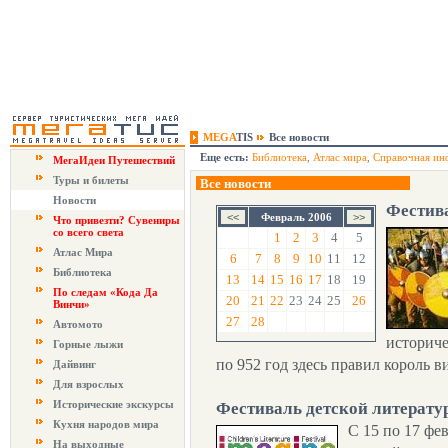
MEGA
TIS
Все новости
Еще есть:
Библиотека
,
Атлас мира
,
Справочная ин
МегаИдеи Путешествий
Туры и билеты
Все новости
Новости
Фестив
Февраль 2006
Что привезти? Сувениры
со всего света
1
2
3
4
5
Атлас Мира
6
7
8
9
10
11
12
Библиотека
13
14
15
16
17
18
19
По следам «Кода Да
20
21
22
23
24
25
26
Винчи»
27
28
Автомото
историче
Горные лыжи
по 952 год здесь правил король 
Дайвинг
Для взрослых
Исторические экскурсы
Фестиваль детской литерату
Кухня народов мира
С 15 по 17 фе
На выходные