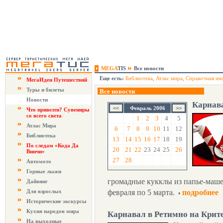
MEGA
TIS
Все новости
Еще есть:
Библиотека
,
Атлас мира
,
Справочная ин
МегаИдеи Путешествий
Туры и билеты
Все новости
Новости
Карнав
Февраль 2006
Что привезти? Сувениры
со всего света
1
2
3
4
5
Атлас Мира
6
7
8
9
10
11
12
Библиотека
13
14
15
16
17
18
19
По следам «Кода Да
20
21
22
23
24
25
26
Винчи»
27
28
Автомото
Горные лыжи
громадные кукклы из папье-маше,
Дайвинг
Для взрослых
февраля по 5 марта.
подробнее
Исторические экскурсы
Кухня народов мира
Карнавал в Ретимно на Крит
На выходные