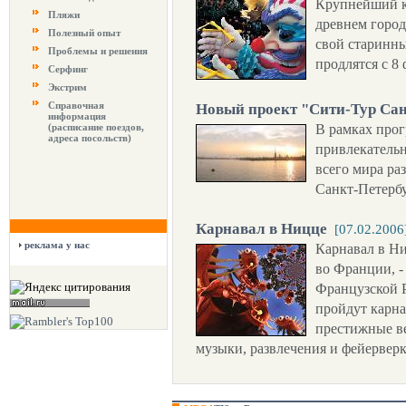
Крупнейший к
Пляжи
древнем горо
Полезный опыт
свой старинны
Проблемы и решения
продлятся с 8 
Серфинг
Экстрим
Справочная
Новый проект "Сити-Тур Сан
информация
(расписание поездов,
В рамках про
адреса посольств)
привлекательн
всего мира ра
Санкт-Петербу
Карнавал в Ницце
[07.02.2006
реклама у нас
Карнавал в Н
во Франции, -
Французской Р
пройдут карна
престижные ве
музыки, развлечения и фейерверк