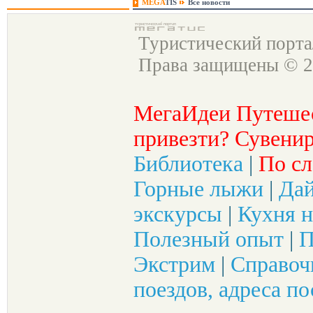
MEGA
TIS
Все новости
Туристический порт
Права защищены © 2
МегаИдеи Путеше
привезти? Сувенир
Библиотека
|
По сл
Горные лыжи
|
Да
экскурсы
|
Кухня н
Полезный опыт
|
П
Экстрим
|
Справоч
поездов, адреса по