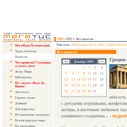
MEGA
TIS
Все новости
Еще есть:
Библиотека
,
Атлас мира
,
Справочная ин
МегаИдеи Путешествий
Туры и билеты
Все новости
Новости
Греция 
Декабрь 2005
Что привезти? Сувениры
со всего света
1
2
3
4
Атлас Мира
5
6
7
8
9
10
11
Библиотека
12
13
14
15
16
17
18
По следам «Кода Да
19
20
21
22
23
24
25
Винчи»
26
27
28
29
30
31
Автомото
нём есть
Горные лыжи
с детскими игрушками, конфетам
Дайвинг
Для взрослых
актёры, в костюмах любимых ска
Исторические экскурсы
оловянного солдатика...
подроб
Кухня народов мира
На выходные