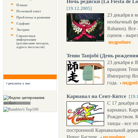
Ночь редиски (La Fiesta de L
Пляжи
[19.12.2005]
Полезный опыт
23 декабря в 
Проблемы и решения
необычный фес
Серфинг
Rabanos). Все
Экстрим
сценок - вырез
Справочная
информация
подробнее
(расписание поездов,
адреса посольств)
Tenno Tanjobi (День рождени
23 декабря в 
праздник Tenn
Император Яп
года.
подроб
реклама у нас
Карнавал на Сент-Китсе
[19.
С 17 декабря 
карнавал. Кар
Рождеством. 
танцы - все э
построенной Карнавальной дерев
Невис Бастере.
подробнее