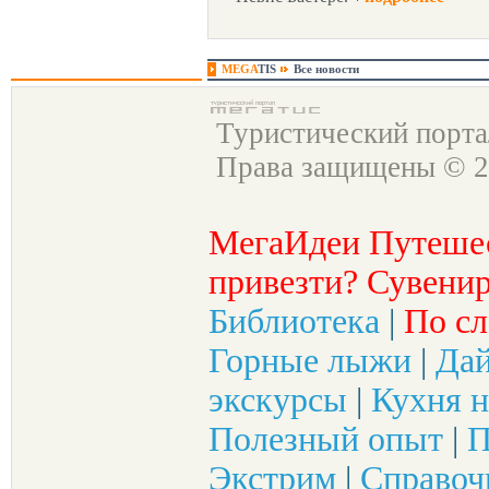
MEGA
TIS
Все новости
Туристический порт
Права защищены © 2
МегаИдеи Путеше
привезти? Сувенир
Библиотека
|
По сл
Горные лыжи
|
Да
экскурсы
|
Кухня н
Полезный опыт
|
П
Экстрим
|
Справоч