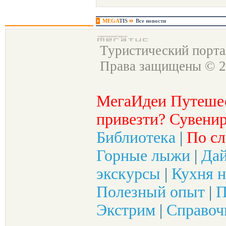
MEGA
TIS
Все новости
Туристический порт
Права защищены © 2
МегаИдеи Путеше
привезти? Сувенир
Библиотека
|
По сл
Горные лыжи
|
Да
экскурсы
|
Кухня н
Полезный опыт
|
П
Экстрим
|
Справоч