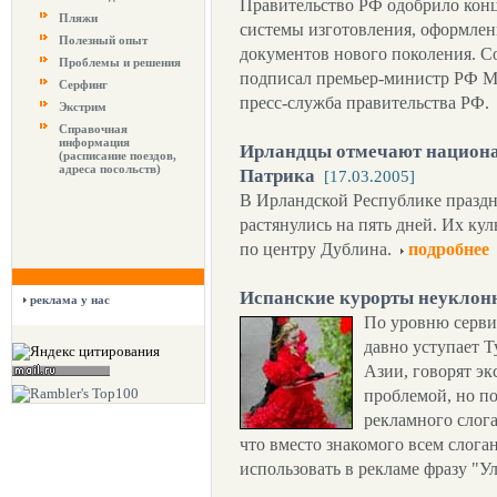
Правительство РФ одобрило кон
Пляжи
системы изготовления, оформлен
Полезный опыт
документов нового поколения. С
Проблемы и решения
подписал премьер-министр РФ М
Серфинг
пресс-служба правительства РФ.
Экстрим
Справочная
информация
Ирландцы отмечают национа
(расписание поездов,
адреса посольств)
Патрика
[17.03.2005]
В Ирландской Республике праздн
растянулись на пять дней. Их ку
по центру Дублина.
подробнее
Испанские курорты неуклонн
реклама у нас
По уровню серви
давно уступает 
Азии, говорят эк
проблемой, но по
рекламного слога
что вместо знакомого всем слога
использовать в рекламе фразу "У