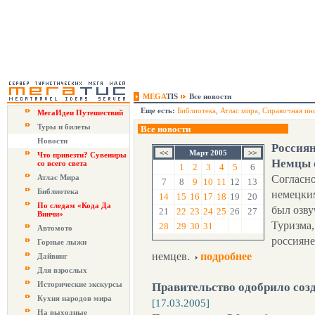
MEGA
TIS
Все новости
Еще есть:
Библиотека
,
Атлас мира
,
Справочная ин
МегаИдеи Путешествий
Туры и билеты
Все новости
Новости
Россиян
Март 2005
Что привезти? Сувениры
Немцы о
со всего света
1
2
3
4
5
6
Атлас Мира
Согласн
7
8
9
10
11
12
13
Библиотека
немецким
14
15
16
17
18
19
20
По следам «Кода Да
был озв
21
22
23
24
25
26
27
Винчи»
Туризма,
28
29
30
31
Автомото
россияне
Горные лыжи
немцев.
подробнее
Дайвинг
Для взрослых
Исторические экскурсы
Правительство одобрило соз
Кухня народов мира
[17.03.2005]
На выходные