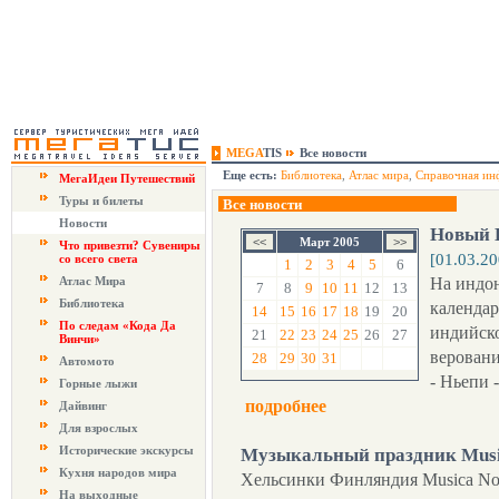
MEGA
TIS
Все новости
Еще есть:
Библиотека
,
Атлас мира
,
Справочная ин
МегаИдеи Путешествий
Туры и билеты
Все новости
Новости
Новый Г
Март 2005
Что привезти? Сувениры
[01.03.20
со всего света
1
2
3
4
5
6
Атлас Мира
На индон
7
8
9
10
11
12
13
Библиотека
календар
14
15
16
17
18
19
20
По следам «Кода Да
индийско
21
22
23
24
25
26
27
Винчи»
веровани
28
29
30
31
Автомото
- Ньепи 
Горные лыжи
подробнее
Дайвинг
Для взрослых
Исторические экскурсы
Музыкальный праздник Musi
Кухня народов мира
Хельсинки Финляндия Musica No
На выходные