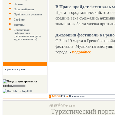
Пляжи
В Праге пройдет фестиваль 
Полезный опыт
Прага - город магический, это з
Проблемы и решения
средние века съезжались алхимик
Серфинг
знаменитая Злата улочка признан
Экстрим
Справочная
информация
Джазовый фестиваль в Грено
(расписание поездов,
адреса посольств)
С 3 по 19 марта в Гренобле про
фестиваль. Музыканты выступят в
города.
подробнее
реклама у нас
MEGA
TIS
Все новости
Туристический порт