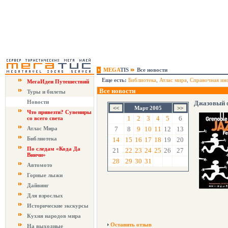
MEGA
TIS
Все новости
Еще есть:
Библиотека
,
Атлас мира
,
Справочная ин
МегаИдеи Путешествий
Все новости
Туры и билеты
Новости
Джазовый ф
Март 2005
Что привезти? Сувениры
1
2
3
4
5
6
со всего света
Атлас Мира
7
8
9
10
11
12
13
Библиотека
14
15
16
17
18
19
20
По следам «Кода Да
21
22
23
24
25
26
27
Винчи»
28
29
30
31
Автомото
Горные лыжи
Дайвинг
Для взрослых
Исторические экскурсы
Кухня народов мира
Оставить отзыв
На выходные