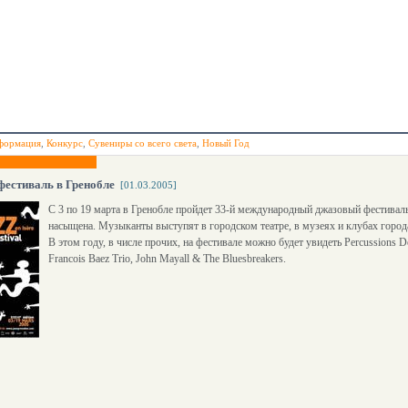
формация
,
Конкурс
,
Сувениры со всего света
,
Новый Год
естиваль в Гренобле
[01.03.2005]
С 3 по 19 марта в Гренобле пройдет 33-й международный джазовый фестиваль
насыщена. Музыканты выступят в городском театре, в музеях и клубах город
В этом году, в числе прочих, на фестивале можно будет увидеть Percussions De 
Francois Baez Trio, John Mayall & The Bluesbreakers.