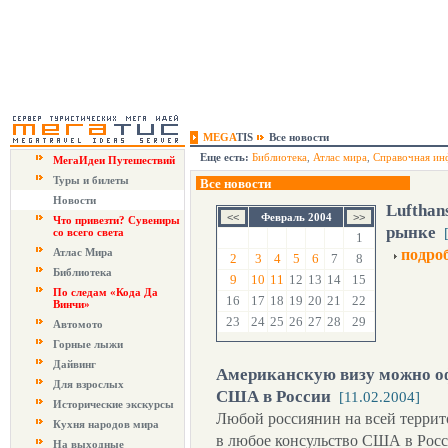
MEGA
TIS
Все новости
Еще есть:
Библиотека
,
Атлас мира
,
Справочная ин
МегаИдеи Путешествий
Туры и билеты
Все новости
Новости
Lufthan
Февраль 2004
Что привезти? Сувениры
рынке
со всего света
1
Атлас Мира
подро
2
3
4
5
6
7
8
Библиотека
9
10
11
12
13
14
15
По следам «Кода Да
16
17
18
19
20
21
22
Винчи»
23
24
25
26
27
28
29
Автомото
Горные лыжи
Дайвинг
Американскую визу можно о
Для взрослых
США в России
[11.02.2004]
Исторические экскурсы
Любой россиянин на всей террит
Кухня народов мира
в любое консульство США в Росси
На выходные