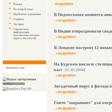
подробнее
Пляжи
Полезный опыт
В Подмосковье появится ави
Проблемы и решения
Серфинг
подробнее
Экстрим
Справочная
В Индии отпраздновали свадь
информация
(расписание поездов,
подробнее
адреса посольств)
В Лондоне построят 12 новых
подробнее
На Курском вокзале столицы
реклама у нас
касс
[11.02.2004]
подробнее
Загадочный вирус в филадел
подробнее
Гаити "закрывают" для аме
подробнее