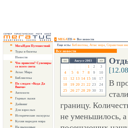
MEGA
TIS
Все новости
Еще есть:
Библиотека
,
Атлас мира
,
Справочная ин
МегаИдеи Путешествий
Все новости
Туры и билеты
Новости
Отды
Август 2003
Что привезти? Сувениры
1
2
3
со всего света
[12.0
Атлас Мира
4
5
6
7
8
9
10
Библиотека
11
12
13
14
15
16
17
В пр
По следам «Кода Да
18
19
20
21
22
23
24
Винчи»
25
26
27
28
29
30
31
стали
Автомото
Горные лыжи
границу. Количест
Дайвинг
Для взрослых
не уменьшилось, а
Исторические экскурсы
Кухня народов мира
посещающих нашу 
На выходные