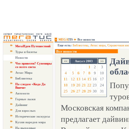
MEGA
TIS
Все новости
Еще есть:
Библиотека
,
Атлас мира
,
Справочная ин
МегаИдеи Путешествий
Все новости
Туры и билеты
Новости
Дайв
Август 2003
Что привезти? Сувениры
1
2
3
со всего света
обл
Атлас Мира
4
5
6
7
8
9
10
Библиотека
11
12
13
14
15
16
17
Попу
По следам «Кода Да
18
19
20
21
22
23
24
Винчи»
25
26
27
28
29
30
31
Автомото
туров
Горные лыжи
Дайвинг
Московская компа
Для взрослых
предлагает дайвин
Исторические экскурсы
Кухня народов мира
На выходные