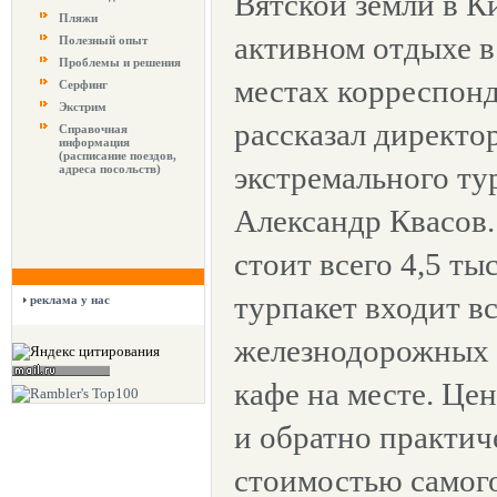
Вятской земли в К
Пляжи
активном отдыхе 
Полезный опыт
Проблемы и решения
местах корреспон
Серфинг
Экстрим
рассказал директо
Справочная
информация
(расписание поездов,
экстремального т
адреса посольств)
Александр Квасов
стоит всего 4,5 ты
турпакет входит вс
реклама у нас
железнодорожных 
кафе на месте. Цен
и обратно практич
стоимостью самого