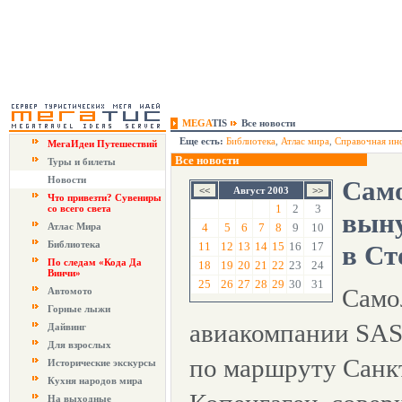
MEGA
TIS
Все новости
Еще есть:
Библиотека
,
Атлас мира
,
Справочная ин
МегаИдеи Путешествий
Все новости
Туры и билеты
Новости
Само
Август 2003
Что привезти? Сувениры
1
2
3
со всего света
вын
Атлас Мира
4
5
6
7
8
9
10
Библиотека
11
12
13
14
15
16
17
в Ст
По следам «Кода Да
18
19
20
21
22
23
24
Винчи»
25
26
27
28
29
30
31
Само
Автомото
Горные лыжи
авиакомпании SAS
Дайвинг
Для взрослых
по маршруту Санк
Исторические экскурсы
Кухня народов мира
На выходные