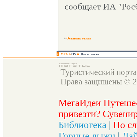
сообщает ИА "Росб
Оставить отзыв
MEGA
TIS
Все новости
Туристический порт
Права защищены © 2
МегаИдеи Путеше
привезти? Сувенир
Библиотека
|
По сл
Горные лыжи
|
Да