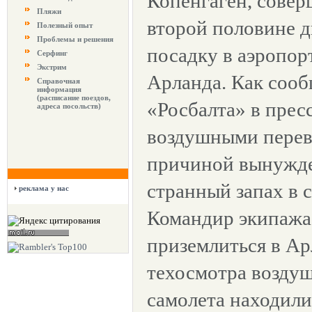
Копенгаген, совер
Пляжи
второй половине 
Полезный опыт
Проблемы и решения
посадку в аэропор
Серфинг
Экстрим
Арланда. Как соо
Справочная
информация
(расписание поездов,
«Росбалта» в прес
адреса посольств)
воздушными перев
причиной вынужде
странный запах в с
реклама у нас
Командир экипажа
приземлиться в Ар
техосмотра воздуш
самолета находили