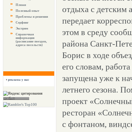
Пляжи
отдыха с детским 
Полезный опыт
Проблемы и решения
передает корреспо
Серфинг
Экстрим
этом в среду сооб
Справочная
информация
района Санкт-Пет
(расписание поездов,
адреса посольств)
Борис в ходе объе
его словам, работа
запущена уже к н
реклама у нас
летнего сезона. П
проект «Солнечны
ресторан «Солнеч
с фонтаном, виндс