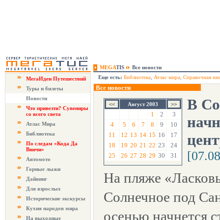
MEGA
TIS
Все новости
Еще есть:
Библиотека
,
Атлас мира
,
Справочная ин
МегаИдеи Путешествий
Все новости
Туры и билеты
Новости
В Со
Август 2003
Что привезти? Сувениры
1
2
3
со всего света
начн
Атлас Мира
4
5
6
7
8
9
10
Библиотека
11
12
13
14
15
16
17
цент
По следам «Кода Да
18
19
20
21
22
23
24
Винчи»
[07.0
25
26
27
28
29
30
31
Автомото
Горные лыжи
На пляже «Ласковы
Дайвинг
Для взрослых
Солнечное под Са
Исторические экскурсы
Кухня народов мира
осенью начнется с
На выходные