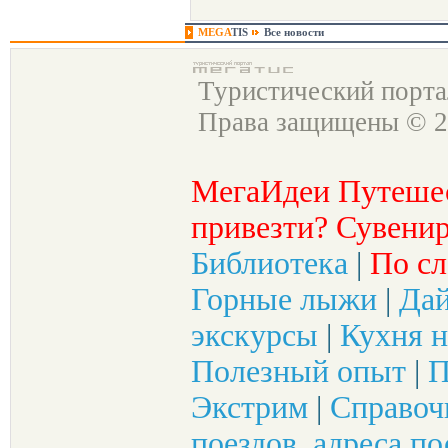
MEGA
TIS
Все новости
Туристический порт
Права защищены © 2
МегаИдеи Путеше
привезти? Сувенир
Библиотека
|
По сл
Горные лыжи
|
Да
экскурсы
|
Кухня н
Полезный опыт
|
П
Экстрим
|
Справоч
поездов, адреса по