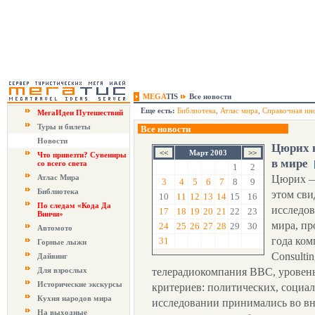
MEGA
TIS
Все новости
Еще есть:
Библиотека
,
Атлас мира
,
Справочная ин
МегаИдеи Путешествий
Туры и билеты
Все новости
Новости
Цюрих 
Март 2003
Что привезти? Сувениры
в мире
со всего света
1
2
Атлас Мира
Цюрих —
3
4
5
6
7
8
9
Библиотека
этом сви
10
11
12
13
14
15
16
По следам «Кода Да
исследов
17
18
19
20
21
22
23
Винчи»
мира, пр
24
25
26
27
28
29
30
Автомото
года ком
31
Горные лыжи
Consulti
Дайвинг
Для взрослых
телерадиокомпания BBC, уровень
Исторические экскурсы
критериев: политических, социа
Кухня народов мира
исследовании принимались во вн
На выходные