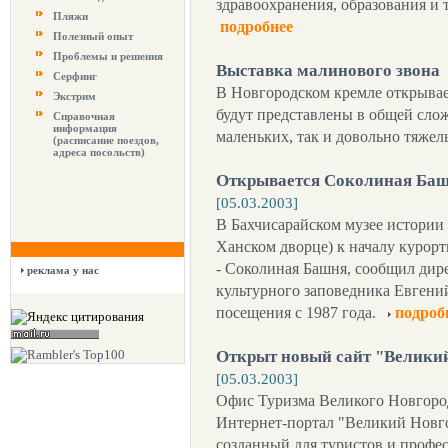
здравоохранения, образования и
Пляжи
подробнее
Полезный опыт
Проблемы и решения
Выставка малинового звона
Серфинг
В Новгородском кремле открывае
Экстрим
будут представлены в общей слож
Справочная
информация
маленьких, так и довольно тяжел
(расписание поездов,
адреса посольств)
Открывается Соколиная Баш
[05.03.2003]
В Бахчисарайском музее истории
Ханском дворце) к началу курорт
- Соколиная Башня, сообщил дир
реклама у нас
культурного заповедника Евгений
посещения с 1987 года.
подроб
Открыт новый сайт "Великий
[05.03.2003]
Офис Туризма Великого Новгоро
Интернет-портал "Великий Новгор
созданный для туристов и профес