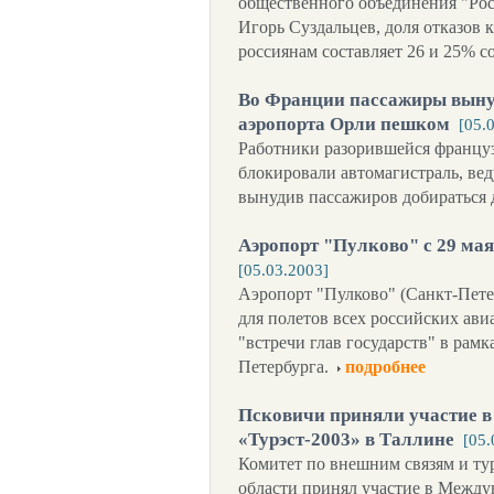
общественного объединения "Рос
Игорь Суздальцев, доля отказов 
россиянам составляет 26 и 25% с
Во Франции пассажиры выну
аэропорта Орли пешком
[05.
Работники разорившейся француз
блокировали автомагистраль, ве
вынудив пассажиров добираться 
Аэропорт "Пулково" с 29 мая 
[05.03.2003]
Аэропорт "Пулково" (Санкт-Петер
для полетов всех российских ав
"встречи глав государств" в рамк
Петербурга.
подробнее
Псковичи приняли участие 
«Турэст-2003» в Таллине
[05.
Комитет по внешним связям и т
области принял участие в Между