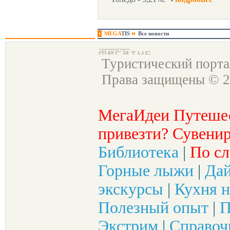
MEGA
TIS
Все новости
Туристический порт
Права защищены © 2
МегаИдеи Путеше
привезти? Сувенир
Библиотека
|
По сл
Горные лыжи
|
Да
экскурсы
|
Кухня н
Полезный опыт
|
П
Экстрим
|
Справоч