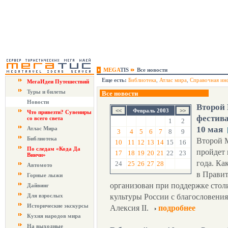
MEGA
TIS
Все новости
Еще есть:
Библиотека
,
Атлас мира
,
Справочная ин
МегаИдеи Путешествий
Туры и билеты
Все новости
Новости
Второй
Февраль 2003
Что привезти? Сувениры
фестива
со всего света
1
2
10 мая
Атлас Мира
3
4
5
6
7
8
9
Библиотека
Второй 
10
11
12
13
14
15
16
По следам «Кода Да
пройдет 
17
18
19
20
21
22
23
Винчи»
года. Ка
24
25
26
27
28
Автомото
в Правит
Горные лыжи
организован при поддержке стол
Дайвинг
Для взрослых
культуры России с благословени
Исторические экскурсы
Алексия II.
подробнее
Кухня народов мира
На выходные