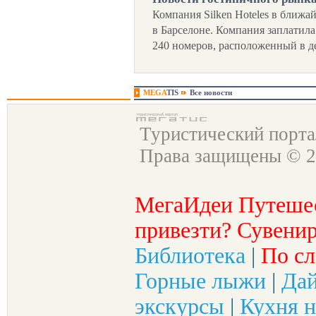
Компания Silken Hoteles в ближа
в Барселоне. Компания заплатила
240 номеров, расположенный в д
MEGA
TIS
Все новости
Туристический порт
Права защищены © 2
МегаИдеи Путеше
привезти? Сувенир
Библиотека
|
По сл
Горные лыжи
|
Да
экскурсы
|
Кухня н