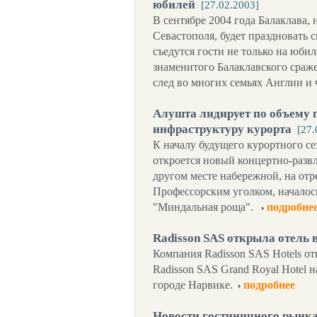
юбилей
[27.02.2003]
В сентябре 2004 года Балаклава,
Севастополя, будет праздновать 
съедутся гости не только на юбил
знаменитого Балаклавского сраж
след во многих семьях Англии и
Алушта лидирует по объему 
инфраструктуру курорта
[27.
К началу будущего курортного се
откроется новый концертно-разв
другом месте набережной, на от
Профессорским уголком, началос
"Миндальная роща".
подробне
Radisson SAS открыла отель 
Компания Radisson SAS Hotels от
Radisson SAS Grand Royal Hotel 
городе Нарвике.
подробнее
Новости гостиничного рынк