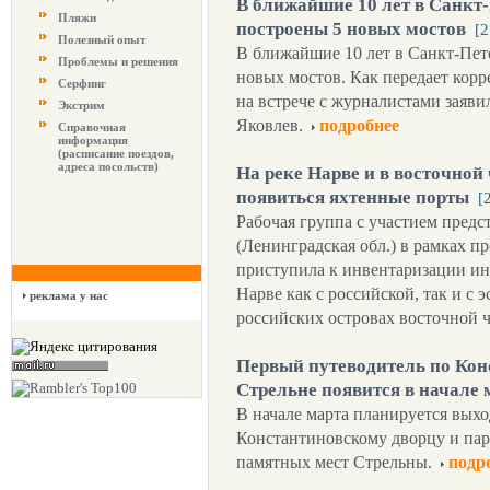
В ближайшие 10 лет в Санкт
Пляжи
построены 5 новых мостов
[2
Полезный опыт
В ближайшие 10 лет в Санкт-Пет
Проблемы и решения
новых мостов. Как передает корр
Серфинг
на встрече с журналистами заяв
Экстрим
Яковлев.
подробнее
Справочная
информация
(расписание поездов,
адреса посольств)
На реке Нарве и в восточной
появиться яхтенные порты
[
Рабочая группа с участием пред
(Ленинградская обл.) в рамках пр
приступила к инвентаризации ин
Нарве как с российской, так и с 
реклама у нас
российских островах восточной ч
Первый путеводитель по Кон
Стрельне появится в начале 
В начале марта планируется выхо
Константиновскому дворцу и пар
памятных мест Стрельны.
подр