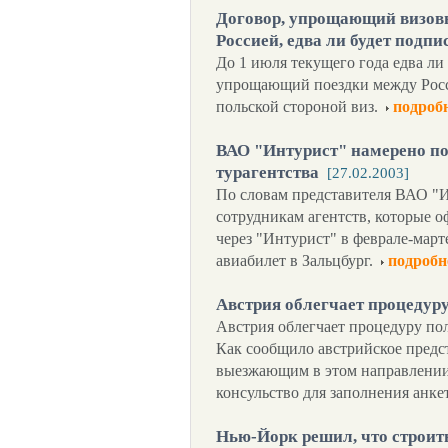
Договор, упрощающий визов
Россией, едва ли будет подпи
До 1 июля текущего года едва ли 
упрощающий поездки между Росс
польской стороной виз.
подроб
ВАО "Интурист" намерено п
турагентства
[27.02.2003]
По словам представителя ВАО "Ин
сотрудникам агентств, которые
через "Интурист" в феврале-марте
авиабилет в Зальцбург.
подробн
Австрия облегчает процедур
Австрия облегчает процедуру пол
Как сообщило австрийское предст
выезжающим в этом направлении
консульство для заполнения анке
Нью-Йорк решил, что строит