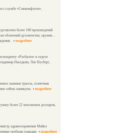
есс-службе «Совкомфлота»,
едставлено более 160 произведений
ли облачений духовенства, оружие...
ождения.
подробнее
еспонденту «Росбалта» в отделе
Владимир Наседкин, Лев Нусберг,
новил лыжные трассы, солнечная
них сейчас каникулы.
подробнее
 сумму более 22 миллионов долларов,
 министр здравоохранения Майкл
личные свободы граждан.
подробнее