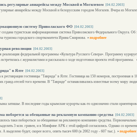
ились регулярные авиарейсы между Москвой и Могилевом
[04.02.2003]
егулярные авиарейсы между Москвой и белорусским городом Могилев. Вчера из Могиле
ормационную систему Приволжского ФО
[04.02.2003]
т создана туристская информационная система Приволжского Федерального Округа. Об
ела туризма городского спорткомитета Ирина Смирнова.
подробнее
турная революция
[04.02.2003]
тся реализация федеральной программы «Культура Русского Севера». Программу куриру
 встретилась с журналистами и рассказала о ходе подготовки проекта этой программы.
рида" в Ялте
[04.02.2003]
к реставрации гостиницы "Таврида" в Ялте. Гостиница на 150 номеров, построенная в 1
их гранд-отелей того времени. В "Тавриде" останавливались известные всему миру люди
3]
ыма затишье. В последние годы крымские курорты как-то однозначно стали ориентирова
ма поборется за обещанные на рекламную компанию средства
[04.02.2003]
илось таки побороться за обещанные на рекламную компанию средства. Первоначально
выделить 3 млн. гривен, и в Минфине АРК с этой цифрой согласились. Однако со врем
 А выделено будет, скорее всего, опять тысяч 600 (в 2002 году - 607 тыс.).
подробнее