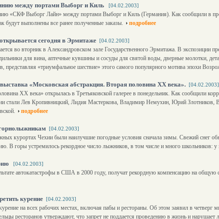
инию между портами Выборг и Киль
[04.02.2003]
ю «СКФ Выборг Лайн» между портами Выборг и Киль (Германия). Как сообщили в пр
как будут выполнены все ранее полученные заказы.
подробнее
открывается сегодня в Эрмитаже
[04.02.2003]
ется во вторник в Александровском зале Государственного Эрмитажа. В экспозиции пр
дильники для вина, аптечные кувшины и сосуды для святой воды, дверные молотки, дета
ов, представляя «триумфальное шествие» этого самого популярного мотива эпохи Возр
 выставка «Московская абстракция. Вторая половина ХХ века».
[04.02.2003]
ловина ХХ века» открылась в Третьяковской галерее в понедельник. Как сообщили корр
ции стали Лев Кропивницкий, Лидия Мастеркова, Владимир Немухин, Юрий Злотников, 
вской.
подробнее
ь горнолыжникам
[04.02.2003]
ных курортах Чехии были наилучшие погодные условия сначала зимы. Свежий снег об
ию. В горы устремилось рекордное число лыжников, в том числе и много школьников: у 
арию
[04.02.2003]
зультате автокатастрофы в США в 2000 году, получат рекордную компенсацию на общую
ретить курение
[04.02.2003]
 курение на всех рабочих местах, включая пабы и рестораны. Об этом заявил в четверг
ельцы ресторанов утверждают, что запрет не поддается проведению в жизнь и нарушает 