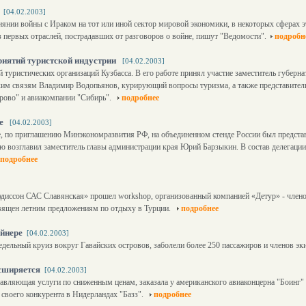
[04.02.2003]
янии войны с Ираком на тот или иной сектор мировой экономики, в некоторых сферах 
з первых отраслей, пострадавших от разговоров о войне, пишут "Ведомости".
подробн
риятий туристской индустрии
[04.02.2003]
туристических организаций Кузбасса. В его работе принял участие заместитель губерна
им связям Владимир Водопьянов, курирующий вопросы туризма, а также представител
рово" и авиакомпании "Сибирь".
подробнее
де
[04.02.2003]
, по приглашению Минэкономразвития РФ, на объединенном стенде России был предста
ю возглавил заместитель главы администрации края Юрий Барзыкин. В состав делегаци
подробнее
диссон САС Славянская» прошел workshop, организованный компанией «Детур» - члено
вящен летним предложениям по отдыху в Турции.
подробнее
йнере
[04.02.2003]
едельный круиз вокруг Гавайских островов, заболели более 250 пассажиров и членов эк
сширяется
[04.02.2003]
авляющая услуги по сниженным ценам, заказала у американского авиаконцерна "Боинг" 
т своего конкурента в Нидерландах "Базз".
подробнее