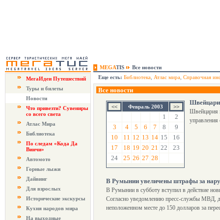
MEGA
TIS
Все новости
Еще есть:
Библиотека
,
Атлас мира
,
Справочная ин
МегаИдеи Путешествий
Туры и билеты
Все новости
Новости
Швейцария
Февраль 2003
Что привезти? Сувениры
Швейцария п
со всего света
1
2
управления 
Атлас Мира
3
4
5
6
7
8
9
Библиотека
10
11
12
13
14
15
16
По следам «Кода Да
17
18
19
20
21
22
23
Винчи»
24
25
26
27
28
Автомото
Горные лыжи
Дайвинг
В Румынии увеличены штрафы за нару
Для взрослых
В Румынии в субботу вступил в действие но
Исторические экскурсы
Согласно уведомлению пресс-службы МВД, до
неположенном месте до 150 долларов за пере
Кухня народов мира
На выходные