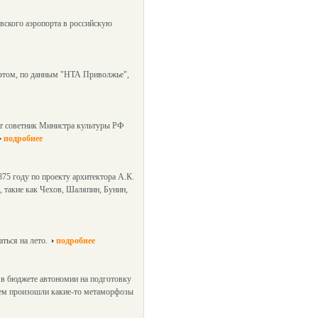
вского аэропорта в российскую
 этом, по данным "НТА Приволжье",
ет советник Министра культуры РФ
подробнее
875 году по проекту архитектора А.К.
, такие как Чехов, Шаляпин, Бунин,
ться на лето.
подробнее
 в бюджете автономии на подготовку
енем произошли какие-то метаморфозы