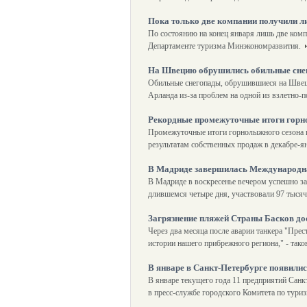
Пока только две компании получили л
По состоянию на конец января лишь две ком
Департаменте туризма Минэкономразвития.
На Швецию обрушились обильные сне
Обильные снегопады, обрушившиеся на Швеци
Арланда из-за проблем на одной из взлетно-
Рекордные промежуточные итоги горн
Промежуточные итоги горнолыжного сезона п
результатам собственных продаж в декабре-я
В Мадриде завершилась Международна
В Мадриде в воскресенье вечером успешно з
длившемся четыре дня, участвовали 97 тысяч
Загрязнение пляжей Страны Басков д
Через два месяца после аварии танкера "Пре
истории нашего прибрежного региона," - так
В январе в Санкт-Петербурге появилис
В январе текущего года 11 предприятий Санк
в пресс-службе городского Комитета по тури