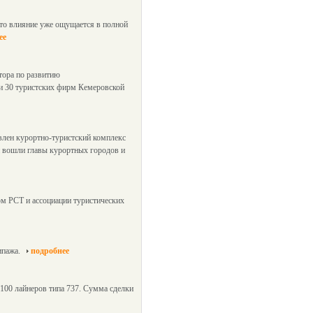
это влияние уже ощущается в полной
ее
тора по развитию
и 30 туристских фирм Кемеровской
влен курортно-туристский комплекс
и вошли главы курортных городов и
м РСТ и ассоциации туристических
ипажа.
подробнее
100 лайнеров типа 737. Сумма сделки