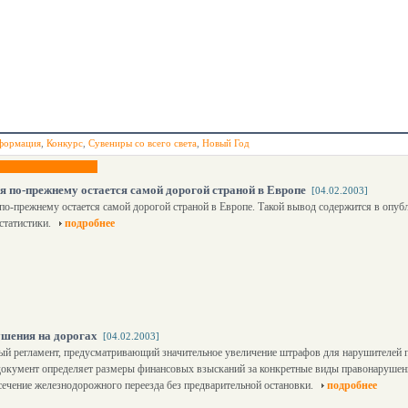
формация
,
Конкурс
,
Сувениры со всего света
,
Новый Год
 по-прежнему остается самой дорогой страной в Европе
[04.02.2003]
о-прежнему остается самой дорогой страной в Европе. Такой вывод содержится в опу
статистики.
подробнее
шения на дорогах
[04.02.2003]
вый регламент, предусматривающий значительное увеличение штрафов для нарушителей 
кумент определяет размеры финансовых взысканий за конкретные виды правонарушений
сечение железнодорожного переезда без предварительной остановки.
подробнее