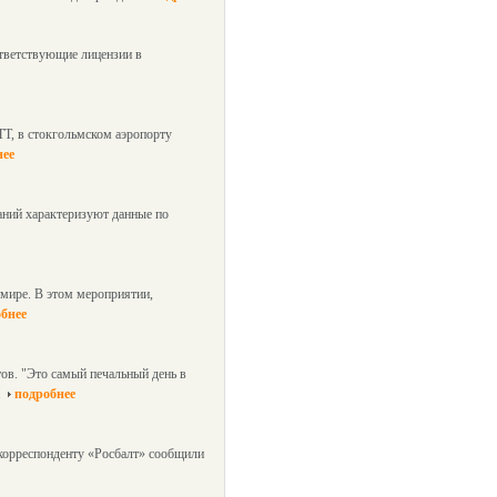
ответствующие лицензии в
Т, в стокгольмском аэропорту
нее
аний характеризуют данные по
мире. В этом мероприятии,
бнее
тов. "Это самый печальный день в
.
подробнее
 корреспонденту «Росбалт» сообщили