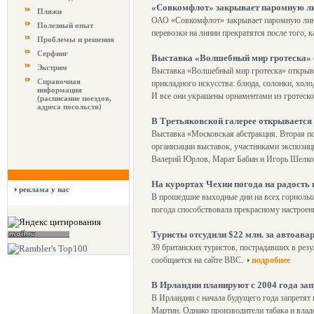
«Совкомфлот» закрывает паромную л
Пляжи
ОАО «Совкомфлот» закрывает паромную лини
Полезный опыт
перевозки на линии прекратятся после того, 
Проблемы и решения
Серфинг
Выставка «Волшебный мир гротеска» 
Экстрим
Выставка «Волшебный мир гротеска» открыва
Справочная
прикладного искусства: блюда, солонки, холо
информация
И все они украшены орнаментами из гротеск
(расписание поездов,
адреса посольств)
В Третьяковской галерее открывается
Выставка «Московская абстракция. Вторая по
организации выставок, участниками экспози
Валерий Юрлов, Марат Бабин и Игорь Шелко
На курортах Чехии погода на радост
реклама у нас
В прошедшие выходные дни на всех горнолыж
погода способствовала прекрасному настроен
Туристы отсудили $22 млн. за автоав
39 британских туристов, пострадавших в ре
сообщается на сайте BBC.
подробнее
В Ирландии планируют с 2004 года зап
В Ирландии с начала будущего года запретят
Мартин. Однако производители табака и влад