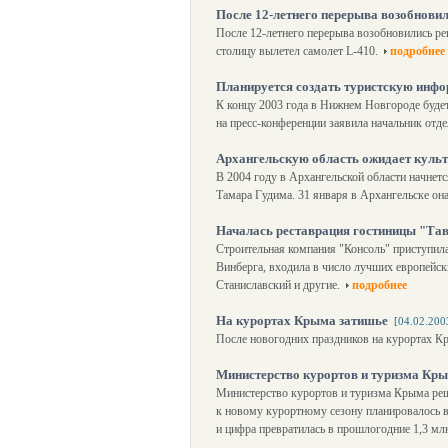
После 12-летнего перерыва возобнов
После 12-летнего перерыва возобновились р
столицу вылетел самолет L-410.
подробнее
Планируется создать туристскую инф
К концу 2003 года в Нижнем Новгороде буде
на пресс-конференции заявила начальник отд
Архангельскую область ожидает куль
В 2004 году в Архангельской области начне
Тамара Гудима. 31 января в Архангельске она
Началась реставрация гостиницы "Тав
Строительная компания "Консоль" приступила 
Винберга, входила в число лучших европейск
Станиславский и другие.
подробнее
На курортах Крыма затишье
[04.02.200
После новогодних праздников на курортах Кр
Министерство курортов и туризма Кры
Министерство курортов и туризма Крыма реш
к новому курортному сезону планировалось 
и цифра превратилась в прошлогодние 1,3 млн.