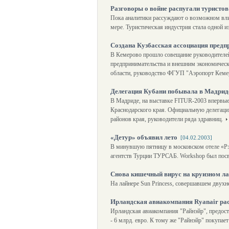
Разговоры о войне распугали туристов
Пока аналитики рассуждают о возможном вли
мере. Туристическая индустрия стала одной и
Создана Кузбасская ассоциация предп
В Кемерово прошло совещание руководителей 
предпринимательства и внешним экономическ
области, руководство ФГУП "Аэропорт Кеме
Делегация Кубани побывала в Мадри
В Мадриде, на выставке FITUR-2003 впервые
Краснодарского края. Официальную делегаци
районов края, руководители ряда здравниц.
«Детур» объявил лето
[04.02.2003]
В минувшую пятницу в московском отеле «Рэ
агентств Турции ТУРСАБ. Workshop был пос
Снова кишечный вирус на круизном ла
На лайнере Sun Princess, совершавшем двухн
Ирландская авиакомпания Ryanair ра
Ирландская авиакомпания "Райнэйр", предост
- 6 млрд. евро. К тому же "Райнэйр" покупае