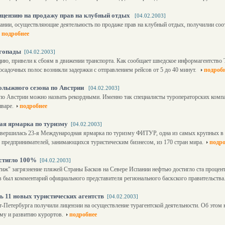
ицензию на продажу прав на клубный отдых
[04.02.2003]
пании, осуществляющие деятельность по продаже прав на клубный отдых, получилии со
подробнее
гопады
[04.02.2003]
ю, привели к сбоям в движении транспорта. Как сообщает шведское информагентство Т
посадочных полос возникли задержки с отправлением рейсов от 5 до 40 минут.
подроб
олыжного сезона по Австрии
[04.02.2003]
о Австрии можно назвать рекордными. Именно так специалисты туроператорских комп
нваре.
подробнее
я ярмарка по туризму
[04.02.2003]
авершилась 23-я Международная ярмарка по туризму ФИТУР, одна из самых крупных в 
 предпринимателей, занимающихся туристическим бизнесом, из 170 стран мира.
подро
остигло 100%
[04.02.2003]
стиж" загрязнение пляжей Страны Басков на Севере Испании нефтью достигло ста процен
ов был комментарий официального представителя регионального баскского правительства
ь 11 новых туристических агентств
[04.02.2003]
т-Петербурга получили лицензии на осуществление турагентской деятельности. Об этом
зму и развитию курортов.
подробнее