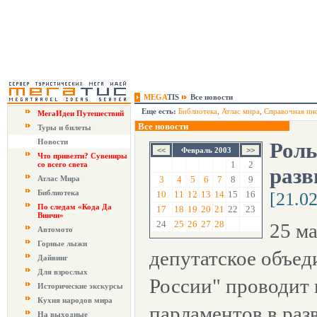
MEGA
TIS
Все новости
Еще есть:
Библиотека
,
Атлас мира
,
Справочная ин
МегаИдеи Путешествий
Все новости
Туры и билеты
Новости
Роль
Февраль 2003
Что привезти? Сувениры
1
2
со всего света
разв
Атлас Мира
3
4
5
6
7
8
9
Библиотека
10
11
12
13
14
15
16
[21.0
По следам «Кода Да
17
18
19
20
21
22
23
Винчи»
24
25
26
27
28
25 м
Автомото
Горные лыжи
депутатское объед
Дайвинг
Для взрослых
России" проводит 
Исторические экскурсы
Кухня народов мира
парламентов в раз
На выходные