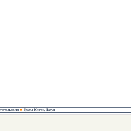
ечательности
Гроты Юнган, Датун