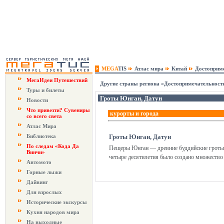
MEGA
TIS
Атлас мира
Китай
Достоприм
МегаИдеи Путешествий
Другие страны региона «Достопримечательност
Туры и билеты
Гроты Юнган, Датун
Новости
Что привезти? Сувениры
курорты и города
со всего света
Атлас Мира
Библиотека
Гроты Юнган, Датун
По следам «Кода Да
Пещеры Юнган — древние буддийские гроты с 
Винчи»
четыре десятилетия было создано множество 
Автомото
Горные лыжи
Дайвинг
Для взрослых
Исторические экскурсы
Кухня народов мира
На выходные