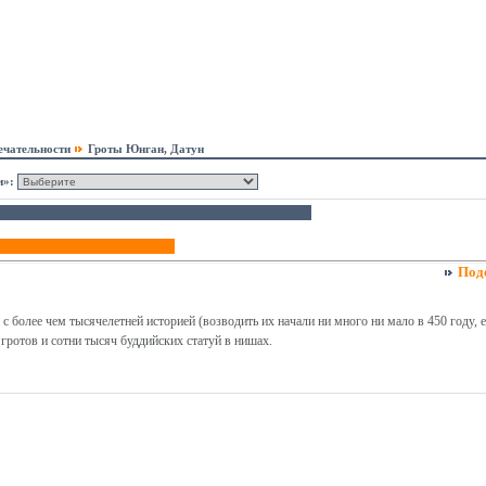
ечательности
Гроты Юнган, Датун
и»:
Под
более чем тысячелетней историей (возводить их начали ни много ни мало в 450 году, е
гротов и сотни тысяч буддийских статуй в нишах.