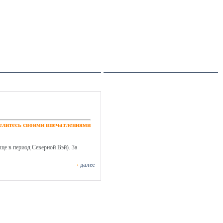
елитесь своими впечатлениями
ще в период Северной Вэй). За
далее