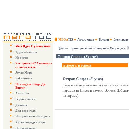
MEGA
TIS
Атлас мира
Греция
Экскурси
МегаИдеи Путешествий
Другие страны региона «Северные Спорады»:
Туры и билеты
Остров Скирос (Skyros)
Новости
Что привезти? Сувениры
курорты и города
со всего света
Атлас Мира
Библиотека
Остров Скирос (Skyros)
По следам «Кода Да
Самый дальний от материка остров архипелаг
Винчи»
паромов из Пирея и даже из Волоса. Добратьс
Автомото
на пароме).
Горные лыжи
Дайвинг
Для взрослых
Исторические экскурсы
Кухня народов мира
На выходные