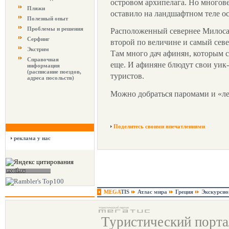
островом архипелага. Но многов
Пляжи
оставило на ландшафтном теле о
Полезный опыт
Проблемы и решения
Расположенный севернее Милос
Серфинг
второй по величине и самый сев
Экстрим
Там много дач афинян, которым с
Справочная
еще. И афиняне блюдут свои уик
информация
(расписание поездов,
туристов.
адреса посольств)
Можно добраться паромами и «л
Поделитесь своими впечатлениями
реклама у нас
MEGA
TIS
Атлас мира
Греция
Экскурси
Туристический порт