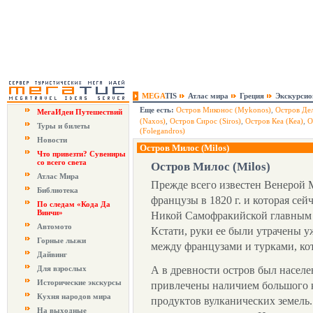
MEGA
TIS
Атлас мира
Греция
Экскурси
Еще есть:
Остров Миконос (Mykonos)
,
Остров Дел
МегаИдеи Путешествий
(Naxos)
,
Остров Сирос (Siros)
,
Остров Кеа (Кеа)
,
О
Туры и билеты
(Folegandros)
Новости
Остров Милос (Milos)
Что привезти? Сувениры
со всего света
Остров Милос (Milos)
Атлас Мира
Прежде всего известен Венерой 
Библиотека
французы в 1820 г. и которая сей
По следам «Кода Да
Винчи»
Никой Самофракийской главным 
Автомото
Кстати, руки ее были утрачены у
Горные лыжи
между французами и турками, кот
Дайвинг
Для взрослых
А в древности остров был насел
Исторические экскурсы
привлечены наличием большого к
Кухня народов мира
продуктов вулканических земель
На выходные