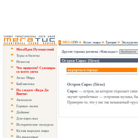
MEGA
TIS
Атлас мира
Греция
Экскурси
МегаИдеи Путешествий
Другие страны региона «Киклады»:
Туры и билеты
Остров Сирос (Siros)
Новости
Что привезти? Сувениры
курорты и города
со всего света
Атлас Мира
Библиотека
Остров Сирос (Siros)
По следам «Кода Да
Сирос
— остров, на котором отдыхают сами 
Винчи»
звучит «рембетика» — островная музыка, бы
Автомото
Примерно то, что у нас так называемый «рус
Горные лыжи
Дайвинг
Для взрослых
Исторические экскурсы
Кухня народов мира
На выходные