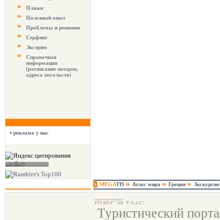
Пляжи
Полезный опыт
Проблемы и решения
Серфинг
Экстрим
Справочная
информация
(расписание поездов,
адреса посольств)
реклама у нас
MEGA
TIS
Атлас мира
Греция
Экскурси
Туристический порт